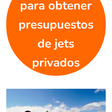
para obtener
presupuestos
de jets
privados