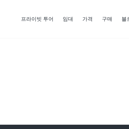
프라이빗 투어
임대
가격
구매
블