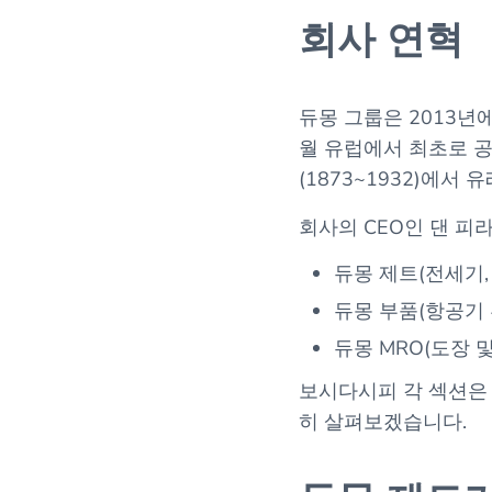
회사 연혁
듀몽 그룹은 2013년
월 유럽에서 최초로 
(1873~1932)에서 
회사의 CEO인 댄 피
듀몽 제트(전세기,
듀몽 부품(항공기 
듀몽 MRO(도장 
보시다시피 각 섹션은 
히 살펴보겠습니다.