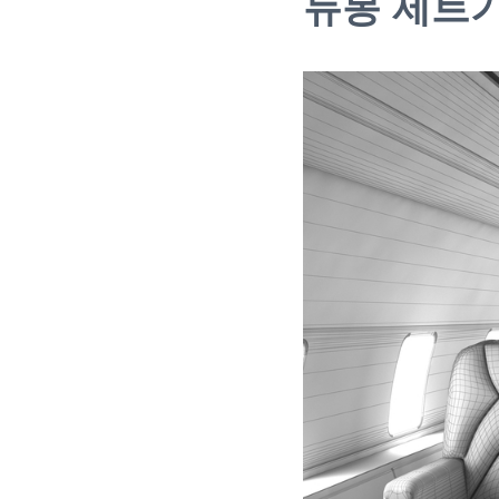
듀몽 제트