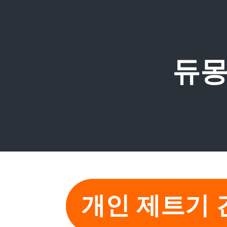
듀몽
개인 제트기 