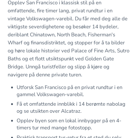
Opplev San Francisco i klassisk stil på en
omfattende, fire timer lang, privat rundtur i en
vintage Volkswagen-varebil. Du får med deg alle de
viktigste severdighetene og besøker 14 bydeler,
deriblant Chinatown, North Beach, Fisherman's
Wharf og finansdistriktet, og stopper for å ta bilder
og høre lokale historier ved Palace of Fine Arts, Sutro
Baths og et flott utsiktspunkt ved Golden Gate
Bridge. Unngå turistfeller og slipp å kjøre og
navigere på denne private turen.
Utforsk San Francisco på en privat rundtur i en
gammel Volkswagen-varebil.
Få et omfattende innblikk i 14 berømte nabolag
og se utsikten over Alcatraz.
Opplev byen som en lokal innbygger på en 4-
timers tur med mange fotostopp.
Praktisk transport tur-retur fra et sted du selv