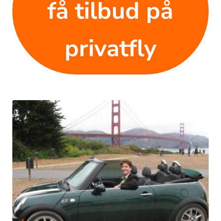
få tilbud på
privatfly