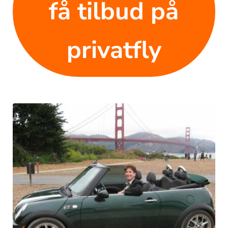
få tilbud på
privatfly