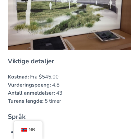
Viktige detaljer
Kostnad:
Fra $545.00
Vurderingspoeng:
4.8
Antall anmeldelser:
43
Turens lengde:
5 timer
Språk
NB
Engelsk