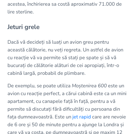
acestea, închirierea sa costă aproximativ 71.000 de
lire sterline.
Jeturi grele
Dacă vă decideți să luați un avion greu pentru
această călătorie, nu veți regreta. Un astfel de avion
cu reacție vă va permite să stați pe spate și să vă
bucurați de călătorie alături de cei apropiați, într-o
cabină largă, probabil de plimbare.
De exemplu, se poate utiliza
Moștenirea 600
este un
avion cu reacție perfect, a cărui cabină este ca un mini
apartament, cu canapele față în față, pentru a vă
permite să discutați fără dificultăți cu persoana din
fața dumneavoastră. Este un
jet rapid
care are nevoie
de 6 ore și 50 de minute pentru a ajunge la Londra și
care vă va costa, pe dumneavoastră și pe maxim 12