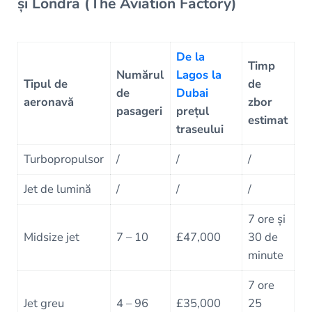
și Londra (The Aviation Factory)
De la
Timp
Numărul
Lagos la
Tipul de
de
de
Dubai
aeronavă
zbor
pasageri
prețul
estimat
traseului
Turbopropulsor
/
/
/
Jet de lumină
/
/
/
7 ore și
Midsize jet
7 – 10
£47,000
30 de
minute
7 ore
Jet greu
4 – 96
£35,000
25