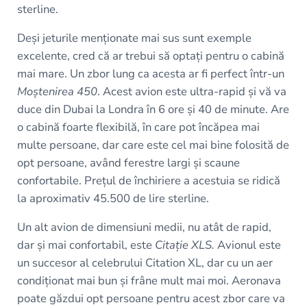
sterline.
Deși jeturile menționate mai sus sunt exemple
excelente, cred că ar trebui să optați pentru o cabină
mai mare. Un zbor lung ca acesta ar fi perfect într-un
Moștenirea 450
. Acest avion este ultra-rapid și vă va
duce din Dubai la Londra în 6 ore și 40 de minute. Are
o cabină foarte flexibilă, în care pot încăpea mai
multe persoane, dar care este cel mai bine folosită de
opt persoane, având ferestre largi și scaune
confortabile. Prețul de închiriere a acestuia se ridică
la aproximativ 45.500 de lire sterline.
Un alt avion de dimensiuni medii, nu atât de rapid,
dar și mai confortabil, este
Citație XLS.
Avionul este
un succesor al celebrului Citation XL, dar cu un aer
condiționat mai bun și frâne mult mai moi. Aeronava
poate găzdui opt persoane pentru acest zbor care va