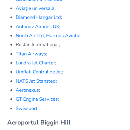
Aviație universală
;
Diamond Hangar Ltd
;
Antonov Airlines UK
;
North Air Ltd,
Harrods Aviație
;
Ruslan International;
Titan Airways
;
Londra Jet Charter
;
Umflați Centrul de Jet
;
NATS Jet Stansted
;
Aeronexus
;
GT Engine Services
;
Swissport
.
Aeroportul Biggin Hill