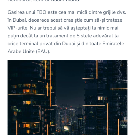
Găsirea unui FBO este cea mai mică dintre grijile dvs.
în Dubai, deoarece acest oraș știe cum să-și trateze
VIP-urile. Nu ar trebui să vă așteptați la nimic mai
puțin decât la un tratament de 5 stele adevărat la
orice terminal privat din Dubai și din toate Emiratele
Arabe Unite (EAU).