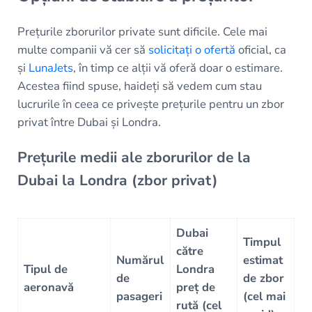
Prețurile zborurilor private sunt dificile. Cele mai
multe companii vă cer să
solicitați o ofertă
oficial, ca
și
LunaJets
, în timp ce alții vă oferă doar o estimare.
Acestea fiind spuse, haideți să vedem cum stau
lucrurile în ceea ce privește prețurile pentru un zbor
privat între Dubai și Londra.
Prețurile medii ale zborurilor de la
Dubai la Londra (zbor privat)
Dubai
Timpul
către
Numărul
estimat
Tipul de
Londra
de
de zbor
aeronavă
preț de
pasageri
(cel mai
rută (cel