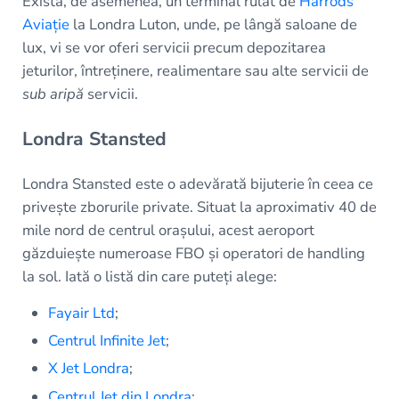
Există, de asemenea, un terminal rulat de
Harrods
Aviație
la Londra Luton, unde, pe lângă saloane de
lux, vi se vor oferi servicii precum depozitarea
jeturilor, întreținere, realimentare sau alte servicii de
sub aripă
servicii.
Londra Stansted
Londra Stansted este o adevărată bijuterie în ceea ce
privește zborurile private. Situat la aproximativ 40 de
mile nord de centrul orașului, acest aeroport
găzduiește numeroase FBO și operatori de handling
la sol. Iată o listă din care puteți alege:
Fayair Ltd
;
Centrul Infinite Jet
;
X Jet Londra
;
Centrul Jet din Londra
;