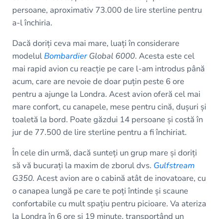
persoane, aproximativ 73.000 de lire sterline pentru
a-l închiria.
Dacă doriți ceva mai mare, luați în considerare
modelul
Bombardier
Global 6000
. Acesta este cel
mai rapid avion cu reacție pe care l-am introdus până
acum, care are nevoie de doar puțin peste 6 ore
pentru a ajunge la Londra. Acest avion oferă cel mai
mare confort, cu canapele, mese pentru cină, dușuri și
toaletă la bord. Poate găzdui 14 persoane și costă în
jur de 77.500 de lire sterline pentru a fi închiriat.
În cele din urmă, dacă sunteți un grup mare și doriți
să vă bucurați la maxim de zborul dvs.
Gulfstream
G350.
Acest avion are o cabină atât de inovatoare, cu
o canapea lungă pe care te poți întinde și scaune
confortabile cu mult spațiu pentru picioare. Va ateriza
la Londra în 6 ore și 19 minute, transportând un