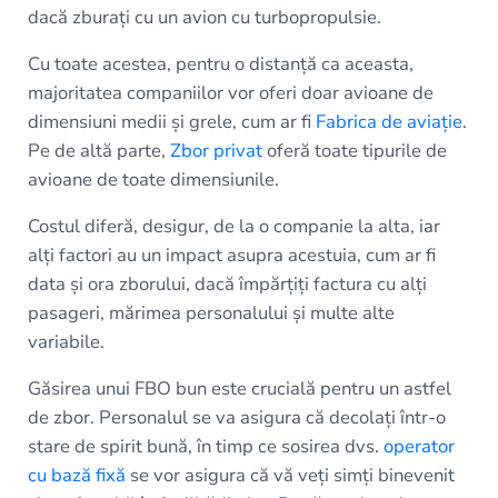
dacă zburați cu un avion cu turbopropulsie.
Cu toate acestea, pentru o distanță ca aceasta,
majoritatea companiilor vor oferi doar avioane de
dimensiuni medii și grele, cum ar fi
Fabrica de aviație
.
Pe de altă parte,
Zbor privat
oferă toate tipurile de
avioane de toate dimensiunile.
Costul diferă, desigur, de la o companie la alta, iar
alți factori au un impact asupra acestuia, cum ar fi
data și ora zborului, dacă împărțiți factura cu alți
pasageri, mărimea personalului și multe alte
variabile.
Găsirea unui FBO bun este crucială pentru un astfel
de zbor. Personalul se va asigura că decolați într-o
stare de spirit bună, în timp ce sosirea dvs.
operator
cu bază fixă
se vor asigura că vă veți simți binevenit