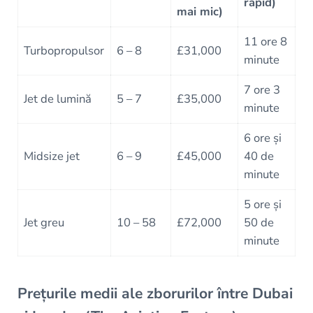
rapid)
mai mic)
11 ore 8
Turbopropulsor
6 – 8
£31,000
minute
7 ore 3
Jet de lumină
5 – 7
£35,000
minute
6 ore și
Midsize jet
6 – 9
£45,000
40 de
minute
5 ore și
Jet greu
10 – 58
£72,000
50 de
minute
Prețurile medii ale zborurilor între Dubai