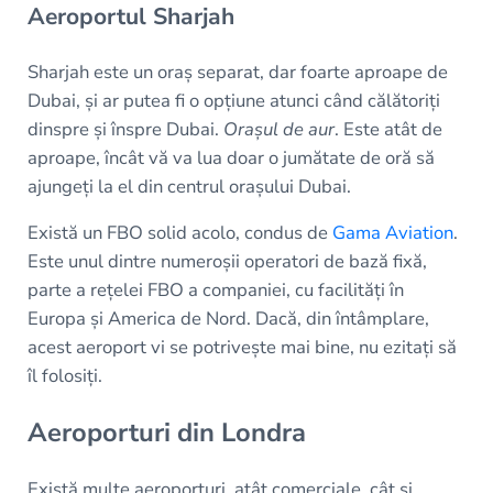
Aeroportul Sharjah
Sharjah este un oraș separat, dar foarte aproape de
Dubai, și ar putea fi o opțiune atunci când călătoriți
dinspre și înspre Dubai.
Orașul de aur
. Este atât de
aproape, încât vă va lua doar o jumătate de oră să
ajungeți la el din centrul orașului Dubai.
Există un FBO solid acolo, condus de
Gama Aviation
.
Este unul dintre numeroșii operatori de bază fixă,
parte a rețelei FBO a companiei, cu facilități în
Europa și America de Nord. Dacă, din întâmplare,
acest aeroport vi se potrivește mai bine, nu ezitați să
îl folosiți.
Aeroporturi din Londra
Există multe aeroporturi, atât comerciale, cât și