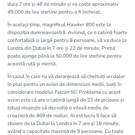
dura 7 ore și 48 de minute și va costa aproximativ
49.000 de lire sterline pentru a fi închiriat.
În același timp, magnificul
Hawker 800
este la
dispoziția dumneavoastră. Avionul, cu o cabină foarte
confortabilă și largă pentru 8 persoane, vă va duce la
Londra din Dubai în 7 ore și 22 de minute. Prețul
poate ajunge până la 50.000 de lire sterline pentru
această rută și merită.
În cazul în care nu vă deranjează să cheltuiți un dolar
în plus pentru un avion de dimensiuni medii, luați în
considerare modelul
Falcon 50
. Problema cu acest
avion este că are o cabină lungă de 23 de picioare și
totuși reușește să dezvolte o viteză medie de
croazieră de 469 de noduri. Acest lucru îl face să
zboare de la Dubai la Londra în 7 ore și 18 minute,
având o capacitate maximă de 9 persoane. Cu toate