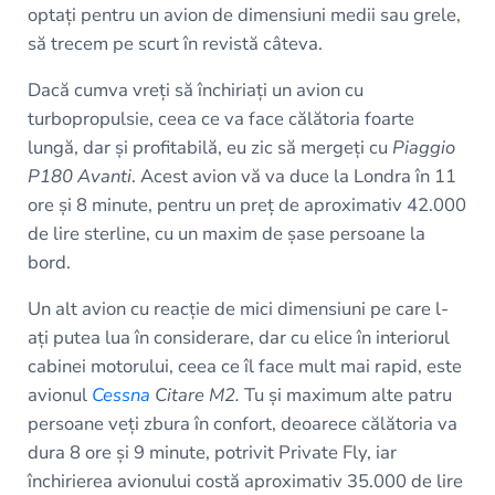
optați pentru un avion de dimensiuni medii sau grele,
să trecem pe scurt în revistă câteva.
Dacă cumva vreți să închiriați un avion cu
turbopropulsie, ceea ce va face călătoria foarte
lungă, dar și profitabilă, eu zic să mergeți cu
Piaggio
P180 Avanti
. Acest avion vă va duce la Londra în 11
ore și 8 minute, pentru un preț de aproximativ 42.000
de lire sterline, cu un maxim de șase persoane la
bord.
Un alt avion cu reacție de mici dimensiuni pe care l-
ați putea lua în considerare, dar cu elice în interiorul
cabinei motorului, ceea ce îl face mult mai rapid, este
avionul
Cessna
Citare M2.
Tu și maximum alte patru
persoane veți zbura în confort, deoarece călătoria va
dura 8 ore și 9 minute, potrivit Private Fly, iar
închirierea avionului costă aproximativ 35.000 de lire