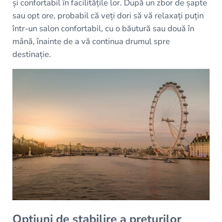
și confortabil în facilitățile lor. După un zbor de șapte
sau opt ore, probabil că veți dori să vă relaxați puțin
într-un salon confortabil, cu o băutură sau două în
mână, înainte de a vă continua drumul spre
destinație.
Opțiuni de stabilire a prețurilor