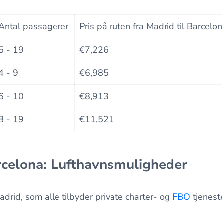
Antal passagerer
Pris på ruten fra Madrid til Barcelo
5 - 19
€7,226
4 - 9
€6,985
6 - 10
€8,913
8 - 19
€11,521
rcelona: Lufthavnsmuligheder
adrid, som alle tilbyder private charter- og
FBO
tjeneste