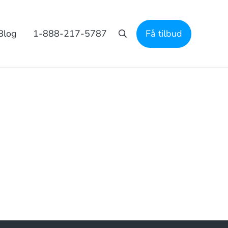
Blog
1-888-217-5787
Få tilbud
Søgning