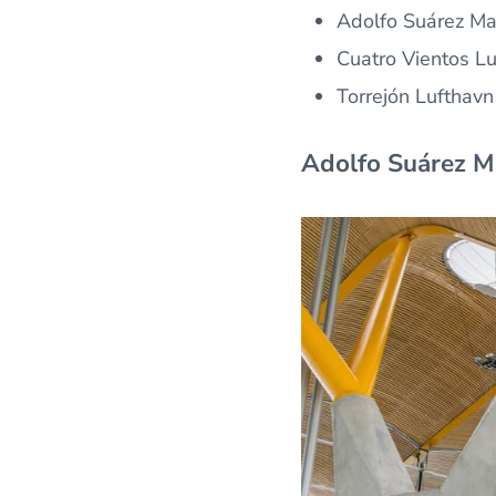
Adolfo Suárez Mad
Cuatro Vientos L
Torrejón Lufthavn
Adolfo Suárez Ma