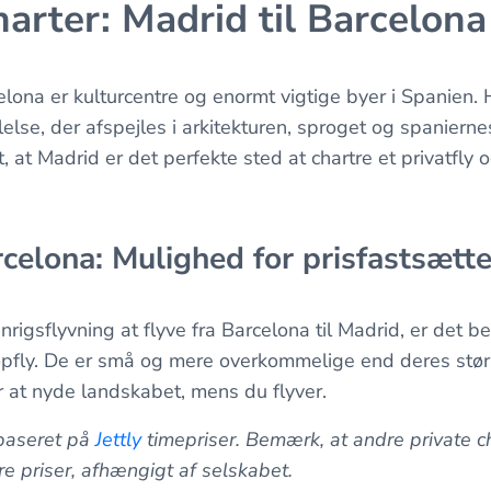
harter: Madrid til Barcelona
ona er kulturcentre og enormt vigtige byer i Spanien. 
lelse, der afspejles i arkitekturen, sproget og spaniern
, at Madrid er det perfekte sted at chartre et privatfly o
rcelona: Mulighed for prisfastsætte
nrigsflyvning at flyve fra Barcelona til Madrid, er det b
propfly. De er små og mere overkommelige end deres stø
r at nyde landskabet, mens du flyver.
 baseret på
Jettly
timepriser. Bemærk, at andre private c
re priser, afhængigt af selskabet.