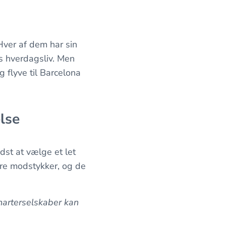
Hver af dem har sin
es hverdagsliv. Men
g flyve til Barcelona
lse
edst at vælge et let
rre modstykker, og de
harterselskaber kan