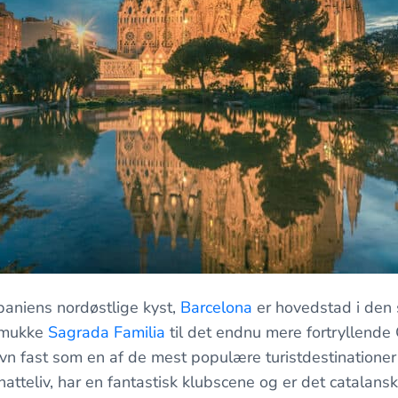
paniens nordøstlige kyst,
Barcelona
er hovedstad i den 
 smukke
Sagrada Familia
til det endnu mere fortryllende 
avn fast som en af de mest populære turistdestinationer
 natteliv, har en fantastisk klubscene og er det catalan