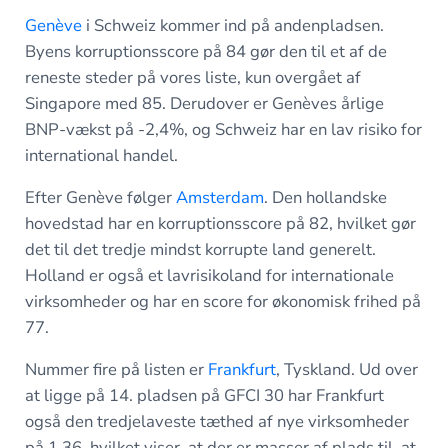
Genève
i Schweiz kommer ind på andenpladsen.
Byens korruptionsscore på 84 gør den til et af de
reneste steder på vores liste, kun overgået af
Singapore med 85. Derudover er Genèves årlige
BNP-vækst på -2,4%, og Schweiz har en lav risiko for
international handel.
Efter Genève følger
Amsterdam
. Den hollandske
hovedstad har en korruptionsscore på 82, hvilket gør
det til det tredje mindst korrupte land generelt.
Holland er også et lavrisikoland for internationale
virksomheder og har en score for økonomisk frihed på
77.
Nummer fire på listen er
Frankfurt
, Tyskland. Ud over
at ligge på 14. pladsen på GFCI 30 har Frankfurt
også den tredjelaveste tæthed af nye virksomheder
på 1,36, hvilket viser, at der er masser af plads til, at