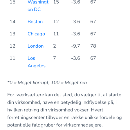
15
Washingt
15
-3.6
67
on DC
14
Boston
12
-3.6
67
13
Chicago
11
-3.6
67
12
London
2
-9.7
78
11
Los
7
-3.6
67
Angeles
*0 = Meget korrupt, 100 = Meget ren
For iværksættere kan det sted, du vælger til at starte
din virksomhed, have en betydelig indflydelse på, i
hvilken retning din virksomhed vokser. Hvert
forretningscenter tilbyder en række unikke fordele og
potentielle faldgruber for virksomhedsejere.