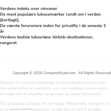
Verdens indeks over vinvaner
De mest populære luksusmærker rundt om i verden
[kortlagt].
De værste forurenere inden for privatfly i de seneste 3
år
Verdens bedste luksuriøse Airbnb-destinationer,
rangeret
Copyright © 2026 CompareMyJet.com · All Rights Reserved
Compare My Jet er en uafhængig, forskningsbaseret hjemmeside.
Den understøttes af annoncører, og vi kan modtage kompensation
for nogle links til produkter og tjenester på denne hjemmeside.
FTC Disclosure: Compare My Jet bruger affiliate-links, som giver os
en provision, hvis de resulterer i et køb. Det er med til at holde