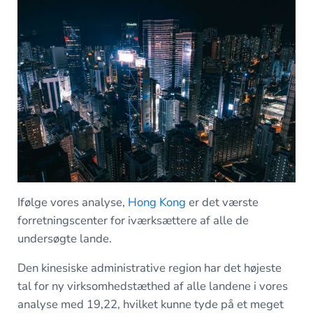
Ifølge vores analyse,
Hong Kong
er det værste
forretningscenter for iværksættere af alle de
undersøgte lande.
Den kinesiske administrative region har det højeste
tal for ny virksomhedstæthed af alle landene i vores
analyse med 19,22, hvilket kunne tyde på et meget