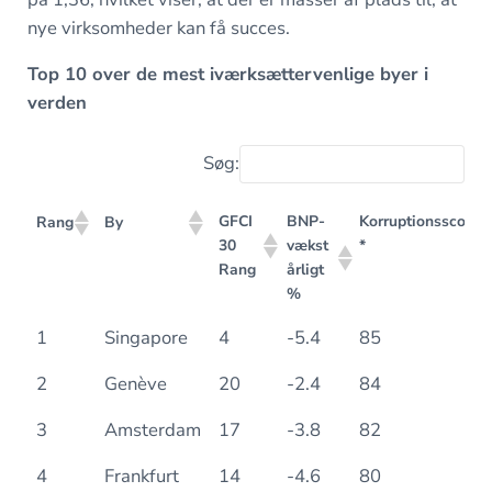
nye virksomheder kan få succes.
Top 10 over de mest iværksættervenlige byer i
verden
Søg:
GFCI
BNP-
Korruptionsscore
Rang
By
30
vækst
*
Rang
årligt
%
GFCI
BNP-
Korruptionsscore
Rang
By
1
Singapore
4
-5.4
85
30
vækst
*
Rang
årligt
2
Genève
20
-2.4
84
%
3
Amsterdam
17
-3.8
82
4
Frankfurt
14
-4.6
80