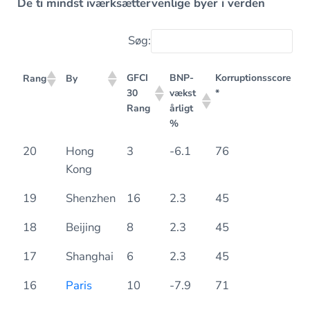
De ti mindst iværksættervenlige byer i verden
Søg:
GFCI
BNP-
Korruptionsscore
Rang
By
30
vækst
*
Rang
årligt
%
GFCI
BNP-
Korruptionsscore
Rang
By
20
Hong
3
-6.1
76
30
vækst
*
Kong
Rang
årligt
%
19
Shenzhen
16
2.3
45
18
Beijing
8
2.3
45
17
Shanghai
6
2.3
45
16
Paris
10
-7.9
71