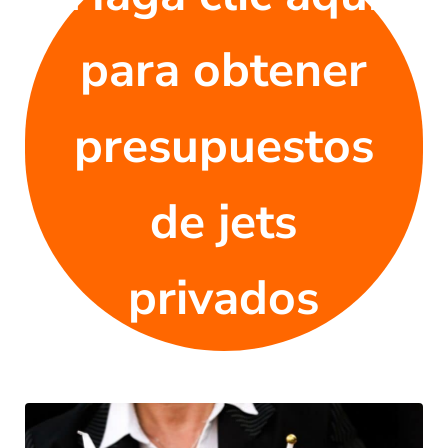
para obtener
presupuestos
de jets
privados