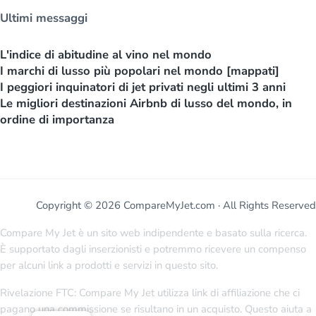
Ultimi messaggi
L'indice di abitudine al vino nel mondo
I marchi di lusso più popolari nel mondo [mappati]
I peggiori inquinatori di jet privati negli ultimi 3 anni
Le migliori destinazioni Airbnb di lusso del mondo, in
ordine di importanza
Copyright © 2026 CompareMyJet.com · All Rights Reserved
Compare My Jet è un sito web indipendente e basato sulla ricerca.
È supportato dagli inserzionisti e potremmo ricevere un compenso
per alcuni link a prodotti e servizi in questo sito.
Rivelazione FTC: Compare My Jet utilizza link di affiliazione che ci
pagano una commissione se risultano in un acquisto. Questo aiuta a