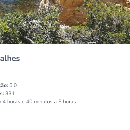
talhes
ção:
5.0
s:
331
:
4 horas e 40 minutos a 5 horas