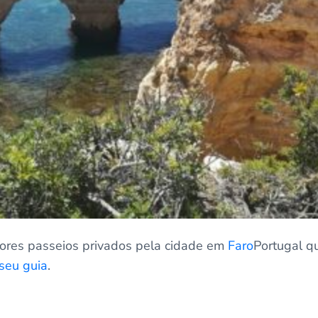
ores passeios privados pela cidade em
Faro
Portugal q
seu guia
.