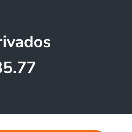
rivados
35.77