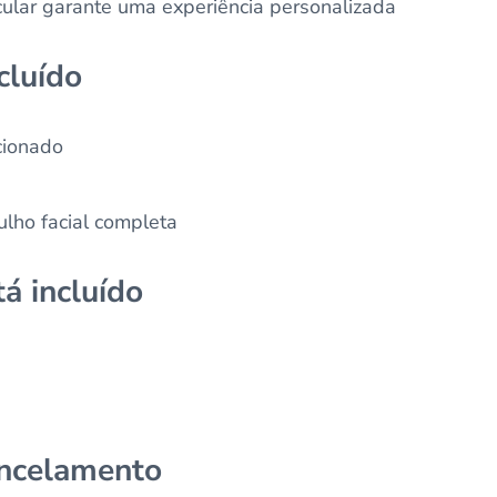
ular garante uma experiência personalizada
cluído
cionado
lho facial completa
á incluído
ancelamento