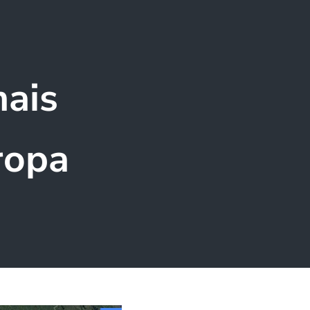
mais
ropa