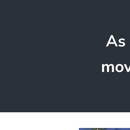
As 
mov