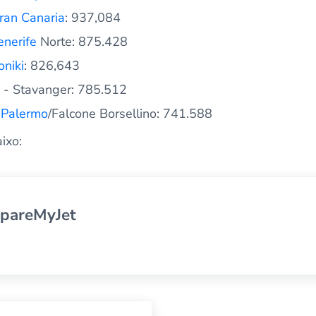
ran Canaria
: 937,084
enerife
Norte: 875.428
niki
: 826,643
- Stavanger: 785.512
-
Palermo
/Falcone Borsellino: 741.588
ixo:
pareMyJet