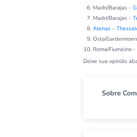
Madri/Barajas -
G
Madri/Barajas -
T
Atenas
–
Thessalo
Oslo/Gardermoen 
Roma/Fiumicino 
Deixe sua opinião aba
Sobre
Com
Posto Anterior: