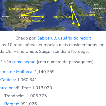
Criado por
Gabberulf, usuário do reddit
 as 10 rotas aéreas europeias mais movimentadas em 
a UE, Reino Unido, Suíça, Islândia e Noruega.
21 são
como segue
(com número de passageiros):
alma de Mallorca
: 1,140,759
-
Catânia
: 1,060,641
arcelona
/El Prat: 1.013.020
 - Trondheim: 1.005.775
 -
Bergen
: 991,026