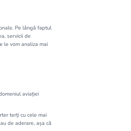
ionale. Pe lângă faptul
a, servicii de
re le vom analiza mai
domeniul aviației
ter terți cu cele mai
sau de aderare, așa că