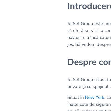
Introduce
JetSet Group este firm
că oferă servicii la ce
navlosire a încărcătur
jos. Să vedem despre 
Despre co
JetSet Group a fost f
private și cu sprijinul 
Situat în
New York
, c
înalte cote de sigura