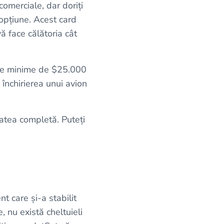
comerciale, dar doriți
 opțiune. Acest card
ă face călătoria cât
ume minime de $25.000
 închirierea unui avion
tatea completă. Puteți
t care și-a stabilit
, nu există cheltuieli