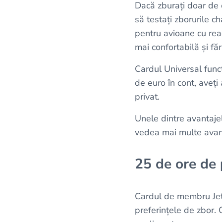
Dacă zburați doar de c
să testați zborurile 
pentru avioane cu reac
mai confortabilă și făr
Cardul Universal fun
de euro în cont, aveți 
privat.
Unele dintre avantajel
vedea mai multe avan
25 de ore de
Cardul de membru JetS
preferințele de zbor. 