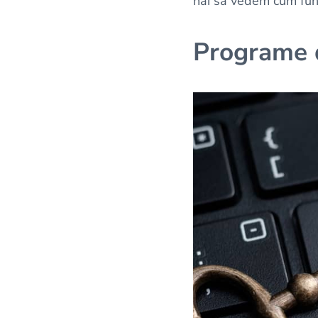
hai să vedem cum fun
Programe