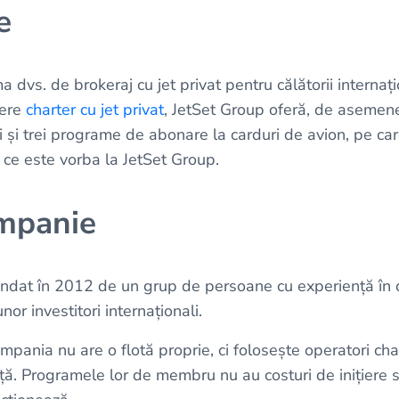
re
a dvs. de brokeraj cu jet privat pentru călătorii internaț
rere
charter cu jet privat
, JetSet Group oferă, de asemene
ii și trei programe de abonare la carduri de avion, pe ca
ce este vorba la JetSet Group.
mpanie
ondat în 2012 de un grup de persoane cu experiență în 
unor investitori internaționali.
ompania nu are o flotă proprie, ci folosește operatori char
nță. Programele lor de membru nu au costuri de inițiere 