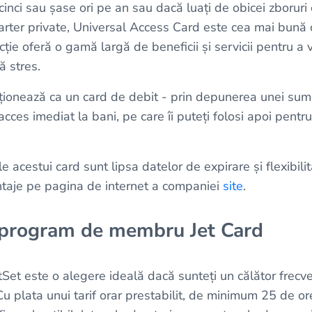
inci sau șase ori pe an sau dacă luați de obicei zboruri 
charter private, Universal Access Card este cea mai bună
ție oferă o gamă largă de beneficii și servicii pentru a v
ă stres.
cționează ca un card de debit - prin depunerea unei s
acces imediat la bani, pe care îi puteți folosi apoi pentru
e acestui card sunt lipsa datelor de expirare și flexibili
taje pe pagina de internet a companiei
site
.
 program de membru Jet Card
et este o alegere ideală dacă sunteți un călător frecven
Cu plata unui tarif orar prestabilit, de minimum 25 de ore