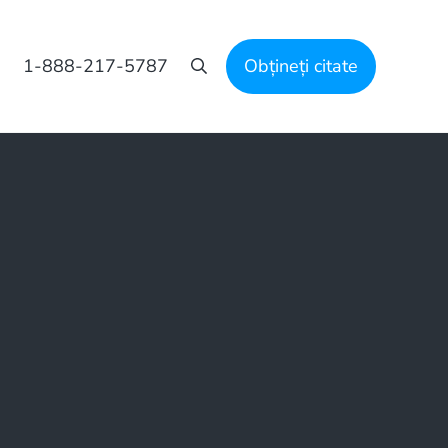
1-888-217-5787
Obțineți citate
Căutare