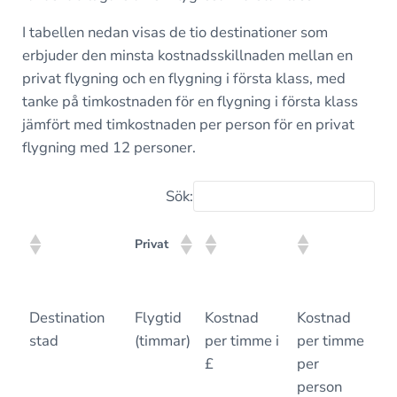
I tabellen nedan visas de tio destinationer som
erbjuder den minsta kostnadsskillnaden mellan en
privat flygning och en flygning i första klass, med
tanke på timkostnaden för en flygning i första klass
jämfört med timkostnaden per person för en privat
flygning med 12 personer.
Sök:
Ko
Privat
tra
kla
Ko
Privat
Destination
Flygtid
Kostnad
Kostnad
Fl
tra
stad
(timmar)
per timme i
per timme
(t
kla
£
per
person