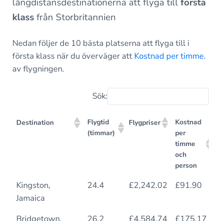
långdistansdestinationerna att flyga till
första
klass
från Storbritannien
Nedan följer de 10 bästa platserna att flyga till i
första klass när du överväger att
Kostnad per timme.
av flygningen.
Sök:
Flygtid
Kostnad
Destination
Flygpriser
(timmar)
per
timme
och
person
Flygtid
Kostnad
Destination
Flygpriser
Kingston,
24.4
£2,242.02
£91.90
(timmar)
per
Jamaica
timme
och
Bridgetown,
26.2
£4,584.74
£175.17