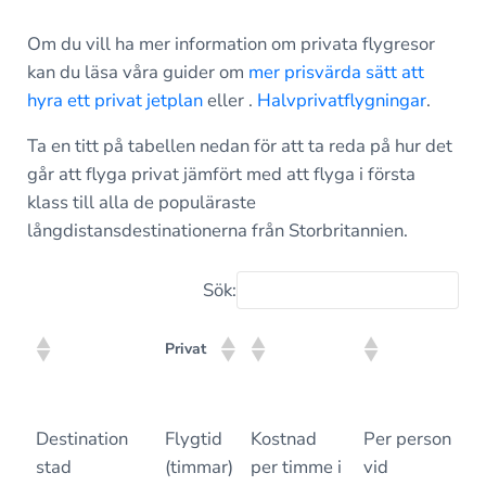
Om du vill ha mer information om privata flygresor
kan du läsa våra guider om
mer prisvärda sätt att
hyra ett privat jetplan
eller .
Halvprivatflygningar
.
Ta en titt på tabellen nedan för att ta reda på hur det
går att flyga privat jämfört med att flyga i första
klass till alla de populäraste
långdistansdestinationerna från Storbritannien.
Sök:
K
Privat
tr
k
K
Privat
Destination
Flygtid
Kostnad
Per person
F
tr
stad
(timmar)
per timme i
vid
(
k