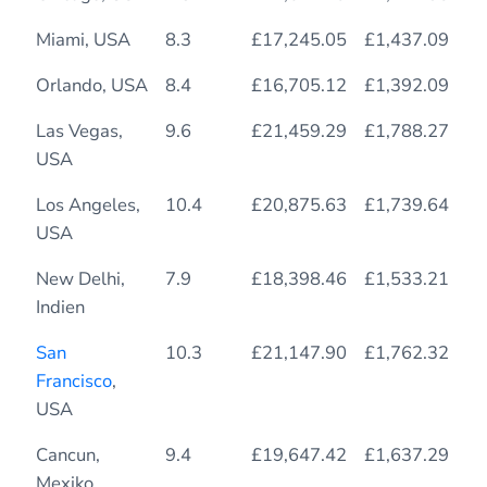
Miami, USA
8.3
£17,245.05
£1,437.09
1
Orlando, USA
8.4
£16,705.12
£1,392.09
1
Las Vegas,
9.6
£21,459.29
£1,788.27
1
USA
Los Angeles,
10.4
£20,875.63
£1,739.64
1
USA
New Delhi,
7.9
£18,398.46
£1,533.21
1
Indien
San
10.3
£21,147.90
£1,762.32
1
Francisco
,
USA
Cancun,
9.4
£19,647.42
£1,637.29
1
Mexiko