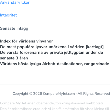
Användarvillkor
Integritet
Senaste inlägg
Index för världens vinvanor
De mest populära lyxvarumärkena i världen [kartlagt]
De värsta förorenarna av privata jetflygplan under de
senaste 3 åren
Världens bästa lyxiga Airbnb-destinationer, rangordnade
Copyright © 2026 CompareMyJet.com · All Rights Reserved
Compare My Jet är en oberoende, forskningsbaserad webbplats.
Den är reklamfinansierad och vi kan få ersättning för vissa länkar till