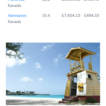
Kanada
Vancouver
,
15.4
£7,604.10
£494.33
Kanada