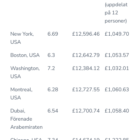
(uppdelat
på 12
personer)
New York,
6.69
£12,596.46
£1,049.70
8.
USA
Boston, USA
6.3
£12,642.79
£1,053.57
10
Washington,
7.2
£12,384.12
£1,032.01
11
USA
Montreal,
6.28
£12,727.55
£1,060.63
12
USA
Dubai,
6.54
£12,700.74
£1,058.40
8.
Förenade
Arabemiraten