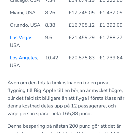
Chicago, USA
7.34
£14,674.19
£1,222.85
12
Miami, USA
8.26
£17,245.05
£1,437.09
12
Orlando, USA
8.38
£16,705.12
£1,392.09
12
Las Vegas
,
9.6
£21,459.29
£1,788.27
14
USA
Los Angeles
,
10.42
£20,875.63
£1,739.64
14
USA
Även om den totala timkostnaden för en privat
flygning till Big Apple till en början är mycket högre,
blir det faktiskt billigare än att flyga i första klass när
denna kostnad delas upp på 12 passagerare, och
varje person sparar hela 165,88 pund.
Denna besparing på nästan 200 pund gör att det är