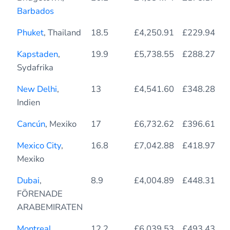
person
Barbados
Phuket
, Thailand
18.5
£4,250.91
£229.94
Kapstaden
,
19.9
£5,738.55
£288.27
Sydafrika
New Delhi
,
13
£4,541.60
£348.28
Indien
Cancún
, Mexiko
17
£6,732.62
£396.61
Mexico City
,
16.8
£7,042.88
£418.97
Mexiko
Dubai
,
8.9
£4,004.89
£448.31
FÖRENADE
ARABEMIRATEN
Montreal
,
12.2
£6,039.53
£493.43