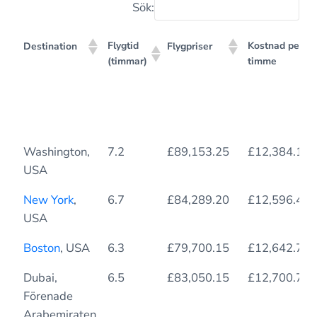
Sök:
Flygtid
Kostnad per
Destination
Flygpriser
(timmar)
timme
Flygtid
Kostnad per
Destination
Flygpriser
Washington,
7.2
£89,153.25
£12,384.12
(timmar)
timme
USA
New York
,
6.7
£84,289.20
£12,596.46
USA
Boston
, USA
6.3
£79,700.15
£12,642.79
Dubai,
6.5
£83,050.15
£12,700.74
Förenade
Arabemiraten