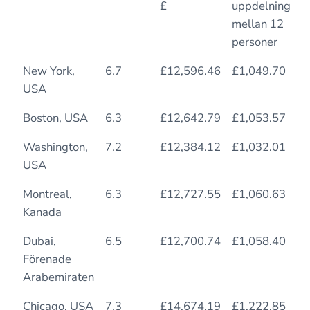
£
uppdelning
mellan 12
personer
New York,
6.7
£12,596.46
£1,049.70
8
USA
Boston, USA
6.3
£12,642.79
£1,053.57
1
Washington,
7.2
£12,384.12
£1,032.01
1
USA
Montreal,
6.3
£12,727.55
£1,060.63
1
Kanada
Dubai,
6.5
£12,700.74
£1,058.40
8
Förenade
Arabemiraten
Chicago, USA
7.3
£14,674.19
£1,222.85
1