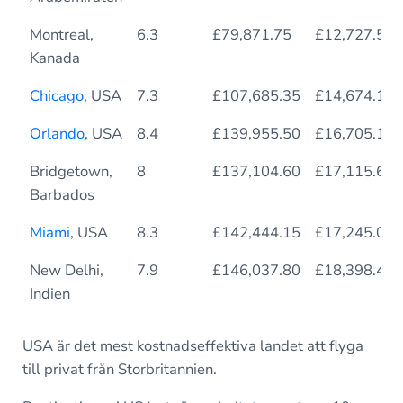
Montreal,
6.3
£79,871.75
£12,727.55
Kanada
Chicago
, USA
7.3
£107,685.35
£14,674.19
Orlando
, USA
8.4
£139,955.50
£16,705.12
Bridgetown,
8
£137,104.60
£17,115.61
Barbados
Miami
, USA
8.3
£142,444.15
£17,245.05
New Delhi,
7.9
£146,037.80
£18,398.46
Indien
USA är det mest kostnadseffektiva landet att flyga
till privat från Storbritannien.