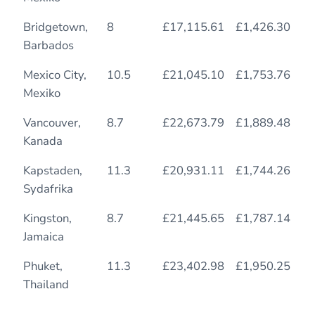
Bridgetown,
8
£17,115.61
£1,426.30
2
Barbados
Mexico City,
10.5
£21,045.10
£1,753.76
1
Mexiko
Vancouver,
8.7
£22,673.79
£1,889.48
1
Kanada
Kapstaden,
11.3
£20,931.11
£1,744.26
1
Sydafrika
Kingston,
8.7
£21,445.65
£1,787.14
2
Jamaica
Phuket,
11.3
£23,402.98
£1,950.25
1
Thailand