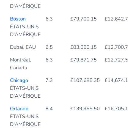
D'AMÉRIQUE
Boston
6.3
£79,700.15
£12,642.79
ÉTATS-UNIS
D'AMÉRIQUE
Dubaï, EAU
6.5
£83,050.15
£12,700.74
Montréal,
6.3
£79,871.75
£12,727.55
Canada
Chicago
7.3
£107,685.35
£14,674.19
ÉTATS-UNIS
D'AMÉRIQUE
Orlando
8.4
£139,955.50
£16,705.12
ÉTATS-UNIS
D'AMÉRIQUE