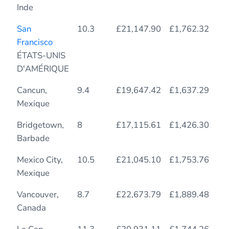
Inde
San
10.3
£21,147.90
£1,762.32
14
Francisco
ÉTATS-UNIS
D'AMÉRIQUE
Cancun,
9.4
£19,647.42
£1,637.29
17
Mexique
Bridgetown,
8
£17,115.61
£1,426.30
26
Barbade
Mexico City,
10.5
£21,045.10
£1,753.76
16
Mexique
Vancouver,
8.7
£22,673.79
£1,889.48
15
Canada