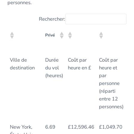
personnes.
Rechercher:
Co
Privé
(p
cl
Co
Privé
Ville de
Durée
Coût par
Coût par
Du
(p
destination
du vol
heure en £
heure et
vo
cl
(heures)
par
personne
(réparti
entre 12
personnes)
New York,
6.69
£12,596.46
£1,049.70
8.