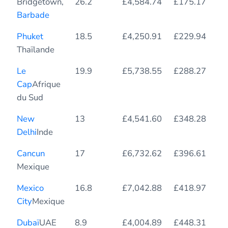
Bridgetown,
26.2
£4,584.74
£175.17
Barbade
Phuket
18.5
£4,250.91
£229.94
Thaïlande
Le
19.9
£5,738.55
£288.27
Cap
Afrique
du Sud
New
13
£4,541.60
£348.28
Delhi
Inde
Cancun
17
£6,732.62
£396.61
Mexique
Mexico
16.8
£7,042.88
£418.97
City
Mexique
Dubaï
UAE
8.9
£4,004.89
£448.31