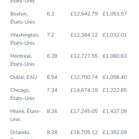
États-Unis
Boston,
6.3
£12,642.79
£1,053.57
10
États-Unis
Washington,
7.2
£12,384.12
£1,032.01
11
États-Unis
Montréal,
6.28
£12,727.55
£1,060.63
12
États-Unis
Dubaï, EAU
6.54
£12,700.74
£1,058.40
8.
Chicago,
7.34
£14,674.19
£1,222.85
12
États-Unis
Miami, États-
8.26
£17,245.05
£1,437.09
12
Unis
Orlando,
8.38
£16,705.12
£1,392.09
12