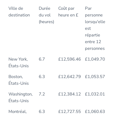
Co
Privé
Ville de
Durée
Coût par
Par
Du
(pr
destination
du vol
heure en £
personne
vol
cla
(heures)
lorsqu'elle
est
répartie
entre 12
personnes
New York,
6.7
£12,596.46
£1,049.70
8.
États-Unis
Boston,
6.3
£12,642.79
£1,053.57
10
États-Unis
Washington,
7.2
£12,384.12
£1,032.01
11
États-Unis
Montréal,
6.3
£12,727.55
£1,060.63
12