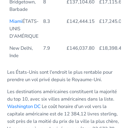
Bridgetown,
8
£137,104.60
£17,115.61
Barbade
Miami
ÉTATS-
8.3
£142,444.15
£17,245.05
UNIS
D'AMÉRIQUE
New Delhi,
7.9
£146,037.80
£18,398.46
Inde
Les États-Unis sont l'endroit le plus rentable pour
prendre un vol privé depuis le Royaume-Uni.
Les destinations américaines constituent la majorité
du top 10, avec six villes américaines dans la liste.
Washington DC
Le coût horaire d'un vol vers la
capitale américaine est de 12 384,12 livres sterling,
soit près de la moitié du prix de la ville la plus chère,