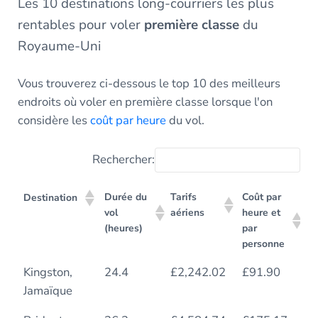
Les 10 destinations long-courriers les plus
rentables pour voler
première classe
du
Royaume-Uni
Vous trouverez ci-dessous le top 10 des meilleurs
endroits où voler en première classe lorsque l'on
considère les
coût par heure
du vol.
Rechercher:
Durée du
Tarifs
Coût par
Destination
vol
aériens
heure et
(heures)
par
personne
Durée du
Tarifs
Coût par
Destination
Kingston,
24.4
£2,242.02
£91.90
vol
aériens
heure et
Jamaïque
(heures)
par
personne