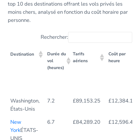
top 10 des destinations offrant les vols privés les
moins chers, analysé en fonction du coût horaire par
personne.
Rechercher:
Durée du
Tarifs
Coût par
Destination
vol
aériens
heure
(heures)
Durée du
Tarifs
Coût par
Destination
Washington,
7.2
£89,153.25
£12,384.12
vol
aériens
heure
États-Unis
(heures)
New
6.7
£84,289.20
£12,596.46
York
ÉTATS-
UNIS