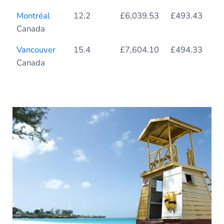
Montréal
12.2
£6,039.53
£493.43
Canada
Vancouver
15.4
£7,604.10
£494.33
Canada