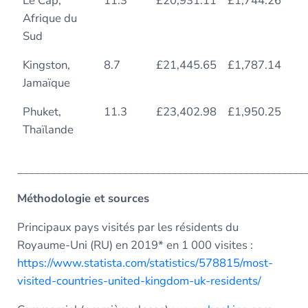
Le Cap,
11.3
£20,931.11
£1,744.26
19
Afrique du
Sud
Kingston,
8.7
£21,445.65
£1,787.14
24
Jamaïque
Phuket,
11.3
£23,402.98
£1,950.25
18
Thaïlande
____________________________________________________
Méthodologie et sources
Principaux pays visités par les résidents du
Royaume-Uni (RU) en 2019* en 1 000 visites :
https://www.statista.com/statistics/578815/most-
visited-countries-united-kingdom-uk-residents/