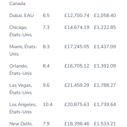
Canada
Dubaï, EAU
6.5
£12,700.74
£1,058.40
8.
Chicago,
7.3
£14,674.19
£1,222.85
12
États-Unis
Miami, États-
8.3
£17,245.05
£1,437.09
12
Unis
Orlando,
8.4
£16,705.12
£1,392.09
12
États-Unis
Las Vegas,
9.6
£21,459.29
£1,788.27
14
États-Unis
Los Angeles,
10.4
£20,875.63
£1,739.64
14
États-Unis
New Delhi,
7.9
£18,398.46
£1,533.21
13