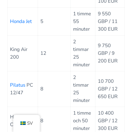
100 EUR
1 timme
9 550
Honda Jet
5
55
GBP / 11
minuter
300 EUR
2
9 750
King Air
timmar
12
GBP / 9
200
25
200 EUR
minuter
2
10 700
Pilatus
PC
timmar
8
GBP / 12
12/47
25
650 EUR
minuter
1 timme
10 400
Hänvisning
8
och 50
GBP / 12
SV
CJ3
minuter
300 EUR