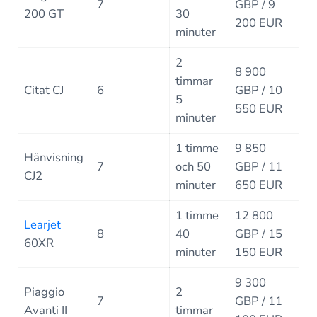
7
GBP / 9
200 GT
30
200 EUR
minuter
2
8 900
timmar
Citat CJ
6
GBP / 10
5
550 EUR
minuter
1 timme
9 850
Hänvisning
7
och 50
GBP / 11
CJ2
minuter
650 EUR
1 timme
12 800
Learjet
8
40
GBP / 15
60XR
minuter
150 EUR
9 300
Piaggio
2
7
GBP / 11
Avanti II
timmar