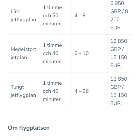
6 950
1 timme
Lätt
GBP / 8
och 50
4 – 9
jetflygplan
200
minuter
EUR
12 850
1 timme
Medelstort
GBP /
och 40
6 – 10
jetplan
15 150
minuter
EUR;
12 850
1 timme
Tungt
GBP /
och 40
4 – 96
jetflygplan
15 150
minuter
EUR;
Om flygplatsen