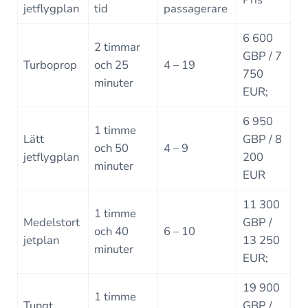
jetflygplan
tid
passagerare
6 600
2 timmar
GBP / 7
Turboprop
och 25
4 – 19
750
minuter
EUR;
6 950
1 timme
Lätt
GBP / 8
och 50
4 – 9
jetflygplan
200
minuter
EUR
11 300
1 timme
Medelstort
GBP /
och 40
6 – 10
jetplan
13 250
minuter
EUR;
19 900
1 timme
Tungt
GBP /