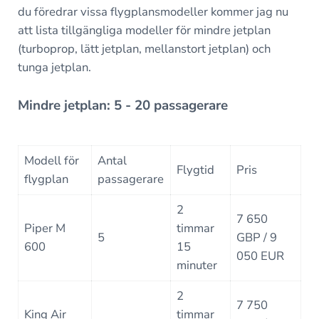
du föredrar vissa flygplansmodeller kommer jag nu
att lista tillgängliga modeller för mindre jetplan
(turboprop, lätt jetplan, mellanstort jetplan) och
tunga jetplan.
Mindre jetplan: 5 - 20 passagerare
Modell för
Antal
Flygtid
Pris
flygplan
passagerare
2
7 650
Piper M
timmar
5
GBP / 9
600
15
050 EUR
minuter
2
7 750
King Air
timmar