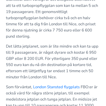
att ta ett turbopropflygplan som kan ta mellan 5 och
19 passagerare. Ett genomsnittligt
turbopropflygplan behöver cirka två och en halv
timme för att ta dig från London till Nice, och priset
för denna njutning är cirka 7 750 euro eller 6 600
pund sterling.
Det lätta jetplanet, som är lite mindre och kan ta upp
till 9 passagerare, är något dyrare och kostar 6 950
GBP eller 8 200 EUR. För ytterligare 350 pund eller
550 euro kan du nå din destination på kortare tid,
eftersom ett lättjetflyg tar endast 1 timme och 50
minuter från London till Nice.
Som förväntat,
London Stansted flygplats
FBO:er är
också värd för några större jetplan, till exempel
medelstora jetplan och tunga jetplan. En midsize jet
kan ta upp till 10 passagerare och kostar 11 3000