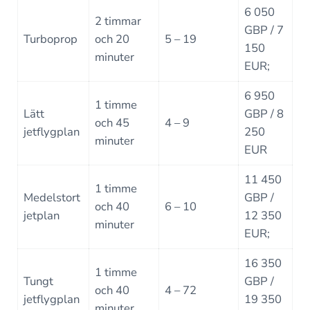
6 050
2 timmar
GBP / 7
Turboprop
och 20
5 – 19
150
minuter
EUR;
6 950
1 timme
Lätt
GBP / 8
och 45
4 – 9
jetflygplan
250
minuter
EUR
11 450
1 timme
Medelstort
GBP /
och 40
6 – 10
jetplan
12 350
minuter
EUR;
16 350
1 timme
Tungt
GBP /
och 40
4 – 72
jetflygplan
19 350
minuter