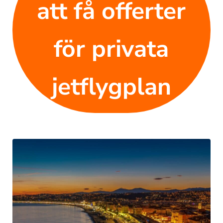
att få offerter
för privata
jetflygplan