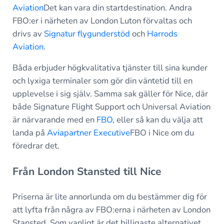
Aviation
Det kan vara din startdestination. Andra
FBO:er i närheten av London Luton förvaltas och
drivs av
Signatur flygunderstöd
och
Harrods
Aviation
.
Båda erbjuder högkvalitativa tjänster till sina kunder
och lyxiga terminaler som gör din väntetid till en
upplevelse i sig själv. Samma sak gäller för Nice, där
både Signature Flight Support och Universal Aviation
är närvarande med en
FBO
, eller så kan du välja att
landa på
Aviapartner Executive
FBO i Nice om du
föredrar det.
Från London Stansted till Nice
Priserna är lite annorlunda om du bestämmer dig för
att lyfta från några av FBO:erna i närheten av London
Stansted. Som vanligt är det billigaste alternativet