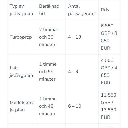
Typ av
Beräknad
Antal
Pris
jetflygplan
tid
passagerare
6 850
2 timmar
GBP / 8
Turboprop
och 30
4 – 19
050
minuter
EUR;
4 000
1 timme
Lätt
GBP / 4
och 55
4 – 9
jetflygplan
650
minuter
EUR
11 550
1 timme
Medelstort
GBP /
och 45
6 – 10
jetplan
13 550
minuter
EUR;