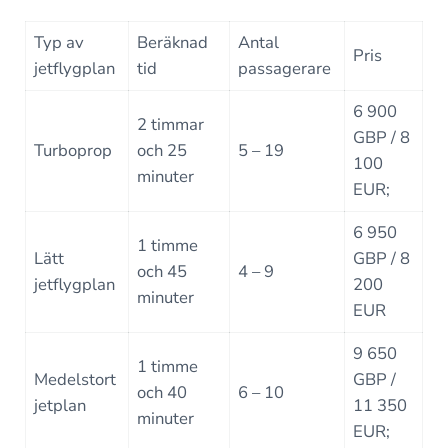
Typ av
Beräknad
Antal
Pris
jetflygplan
tid
passagerare
6 900
2 timmar
GBP / 8
Turboprop
och 25
5 – 19
100
minuter
EUR;
6 950
1 timme
Lätt
GBP / 8
och 45
4 – 9
jetflygplan
200
minuter
EUR
9 650
1 timme
Medelstort
GBP /
och 40
6 – 10
jetplan
11 350
minuter
EUR;