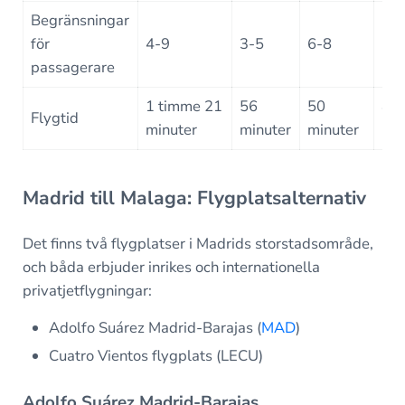
Begränsningar
7-
för
4-9
3-5
6-8
per
passagerare
1 timme 21
56
50
47
Flygtid
minuter
minuter
minuter
min
Madrid till Malaga: Flygplatsalternativ
Det finns två flygplatser i Madrids storstadsområde,
och båda erbjuder inrikes och internationella
privatjetflygningar:
Adolfo Suárez Madrid-Barajas (
MAD
)
Cuatro Vientos flygplats (LECU)
Adolfo Suárez Madrid-Barajas