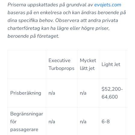
Priserna uppskattades på grundval av
evojets.com
baseras på en enkelresa och kan ändras beroende på
dina specifika behov.
Observera att andra privata
charterföretag kan ha lägre eller högre priser,
beroende på företaget.
Executive
Mycket
Mi
Light Jet
Turboprops
lätt jet
Jet
$5
$52,200-
Prisberäkning
n/a
n/a
–
64,600
$7
Begränsningar
för
n/a
n/a
6-8
7-
passagerare