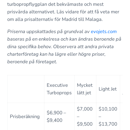
turbopropflygplan det bekvämaste och mest
prisvärda alternativet. Läs vidare för att få veta mer
om alla prisalternativ för Madrid till Malaga.
Priserna uppskattades på grundval av
evojets.com
baseras på en enkelresa och kan ändras beroende på
dina specifika behov.
Observera att andra privata
charterföretag kan ha lägre eller högre priser,
beroende på företaget.
Executive
Mycket
Mid
Light Jet
Turboprops
lätt jet
Jet
$7,000
$10,100
$6,900 –
$1
Prisberäkning
–
–
$9,400
$1
$9,500
$13,700