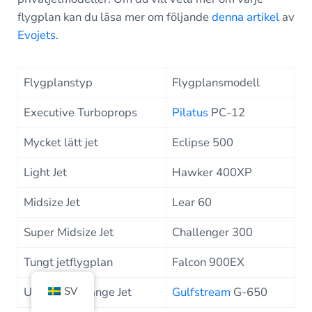
flygplan kan du läsa mer om följande
denna artikel
av
Evojets
.
Flygplanstyp
Flygplansmodell
Executive Turboprops
Pilatus
PC-12
Mycket lätt jet
Eclipse 500
Light Jet
Hawker 400XP
Midsize Jet
Lear 60
Super Midsize Jet
Challenger 300
Tungt jetflygplan
Falcon 900EX
SV
Ultra Long Range Jet
Gulfstream
G-650