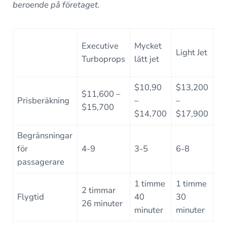
beroende på företaget.
Executive
Mycket
Mi
Light Jet
Turboprops
lätt jet
Je
$10,90
$13,200
$1
$11,600 –
Prisberäkning
–
–
–
$15,700
$14,700
$17,900
$2
Begränsningar
för
4-9
3-5
6-8
7
passagerare
1 timme
1 timme
1 
2 timmar
Flygtid
40
30
2
26 minuter
minuter
minuter
mi