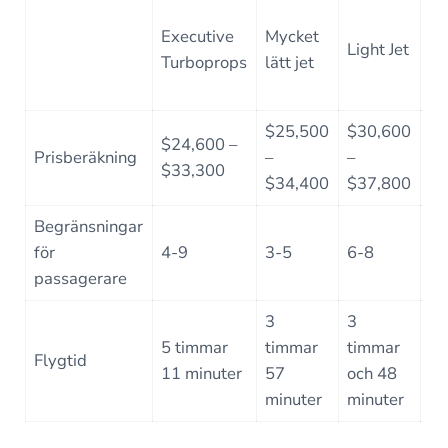
Executive
Mycket
Mi
Light Jet
Turboprops
lätt jet
Je
$25,500
$30,600
$3
$24,600 –
Prisberäkning
–
–
–
$33,300
$34,400
$37,800
$4
Begränsningar
för
4-9
3-5
6-8
7
passagerare
3
3
3
5 timmar
timmar
timmar
ti
Flygtid
11 minuter
57
och 48
oc
minuter
minuter
mi