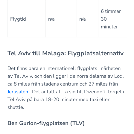
5
6 timmar
ti
Flygtid
n/a
n/a
30
oc
minuter
mi
Tel Aviv till Malaga: Flygplatsalternativ
Det finns bara en internationell flygplats i närheten
av Tel Aviv, och den ligger i de norra delarna av Lod,
ca 8 miles från stadens centrum och 27 miles från
Jerusalem
. Det är lätt att ta sig till Dizengoff-torget i
Tel Aviv på bara 18-20 minuter med taxi eller
shuttle.
Ben Gurion-flygplatsen (TLV)