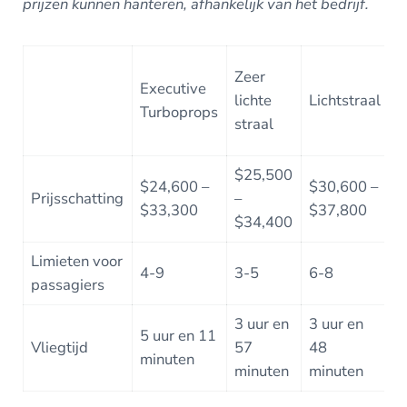
prijzen kunnen hanteren, afhankelijk van het bedrijf.
Zeer
Executive
M
lichte
Lichtstraal
Turboprops
J
straal
$25,500
$
$24,600 –
$30,600 –
Prijsschatting
–
–
$33,300
$37,800
$34,400
$
Limieten voor
4-9
3-5
6-8
7
passagiers
3 uur en
3 uur en
3
5 uur en 11
Vliegtijd
57
48
3
minuten
minuten
minuten
m