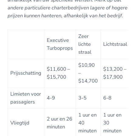
andere particuliere charterbedrijven lagere of hogere
prijzen kunnen hanteren, afhankelijk van het bedrijf.
Zeer
Executive
M
lichte
Lichtstraal
Turboprops
J
straal
$10,90
$
$11,600 –
$13,200 –
Prijsschatting
–
–
$15,700
$17,900
$14,700
$
Limieten voor
4-9
3-5
6-8
7
passagiers
1 uur en
1 uur en
1
2 uur en 26
Vliegtijd
40
30
2
minuten
minuten
minuten
m