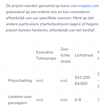
De prijzen werden geraamd op basis van
evojets.com
gebaseerd op een enkele reis en kan veranderen
afhankelijk van uw specifieke wensen.
Merk op dat
andere particuliere charterbedrijven lagere of hogere
prijzen kunnen hanteren, afhankelijk van het bedrijf.
Zeer
Executive
Mid
lichte
Lichtstraal
Turboprops
Jet
straal
$57
$52,200-
Prijsschatting
n.v.t.
n.v.t.
–
64,600
$70
Limieten voor
n.v.t.
n.v.t.
6-8
7-9
passagiers