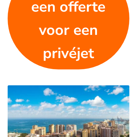
een offerte
voor een
privéjet