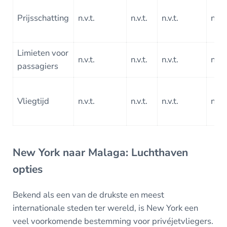
Prijsschatting
n.v.t.
n.v.t.
n.v.t.
n.v.t
Limieten voor
n.v.t.
n.v.t.
n.v.t.
n.v.t
passagiers
Vliegtijd
n.v.t.
n.v.t.
n.v.t.
n.v.t
New York naar Malaga: Luchthaven
opties
Bekend als een van de drukste en meest
internationale steden ter wereld, is New York een
veel voorkomende bestemming voor privéjetvliegers.