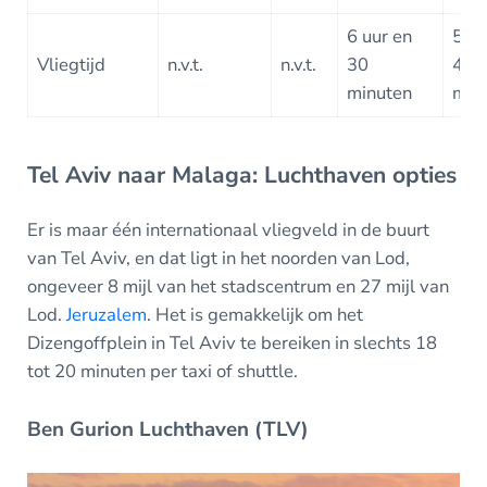
6 uur en
5 uu
Vliegtijd
n.v.t.
n.v.t.
30
47
minuten
min
Tel Aviv naar Malaga: Luchthaven opties
Er is maar één internationaal vliegveld in de buurt
van Tel Aviv, en dat ligt in het noorden van Lod,
ongeveer 8 mijl van het stadscentrum en 27 mijl van
Lod.
Jeruzalem
. Het is gemakkelijk om het
Dizengoffplein in Tel Aviv te bereiken in slechts 18
tot 20 minuten per taxi of shuttle.
Ben Gurion Luchthaven (TLV)