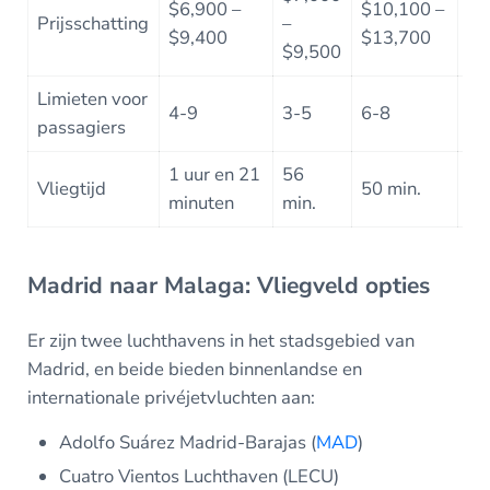
$6,900 –
$10,100 –
$1
Prijsschatting
–
$9,400
$13,700
$1
$9,500
Limieten voor
7-
4-9
3-5
6-8
passagiers
pe
1 uur en 21
56
Vliegtijd
50 min.
47
minuten
min.
Madrid naar Malaga: Vliegveld opties
Er zijn twee luchthavens in het stadsgebied van
Madrid, en beide bieden binnenlandse en
internationale privéjetvluchten aan:
Adolfo Suárez Madrid-Barajas (
MAD
)
Cuatro Vientos Luchthaven (LECU)