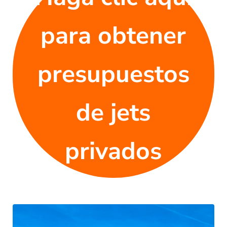
para obtener
presupuestos
de jets
privados