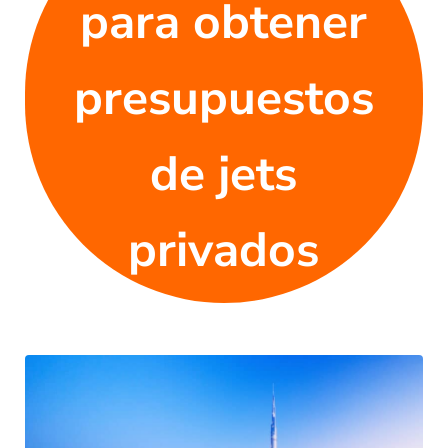
para obtener
presupuestos
de jets
privados