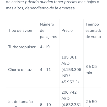
de chárter privado pueden tener precios más bajos o
más altos, dependiendo de la empresa.
Número
Tiempo
Tipo de avión
de
Precio
estimado
pasajeros
de vuelo
Turbopropulsor
4- 19
–
–
185.361
AED
3 h 05
Chorro de luz
4 – 11
(4.153.306
min
INR /
45.952 £)
206.742
AED
Jet de tamaño
2 h 50
6 – 10
(4.632.381