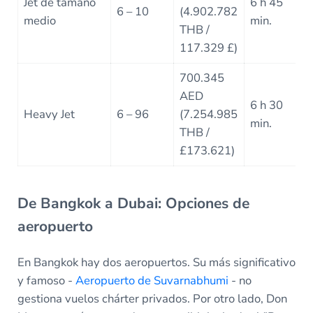
Jet de tamaño
6 h 45
6 – 10
(4.902.782
medio
min.
THB /
117.329 £)
700.345
AED
6 h 30
Heavy Jet
6 – 96
(7.254.985
min.
THB /
£173.621)
De Bangkok a Dubai: Opciones de
aeropuerto
En Bangkok hay dos aeropuertos. Su más significativo
y famoso -
Aeropuerto de Suvarnabhumi
- no
gestiona vuelos chárter privados. Por otro lado, Don