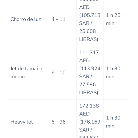
AED
(105.718
1 h 25
Chorro de luz
4 – 11
SAR /
min.
25.608
LIBRAS)
111.317
AED
Jet de tamaño
(113.924
1 h 30
6 – 10
medio
SAR /
min.
27.596
LIBRAS)
172.138
AED
1 h 30
Heavy Jet
6 – 96
(176.169
min.
SAR /
£42.674