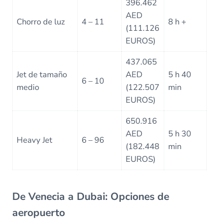
396.462
AED
Chorro de luz
4 – 11
8 h +
(111.126
EUROS)
437.065
Jet de tamaño
AED
5 h 40
6 – 10
medio
(122.507
min
EUROS)
650.916
AED
5 h 30
Heavy Jet
6 – 96
(182.448
min
EUROS)
De Venecia a Dubai: Opciones de
aeropuerto