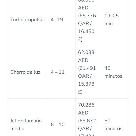
AED
(65.776
1 h 05
Turbopropulsor
4- 19
QAR /
min
16.450
£)
62.033
AED
(61.491
45
Chorro de luz
4 – 11
QAR /
minutos
15.378
£)
70.286
AED
Jet de tamaño
(69.672
50
6 – 10
medio
QAR /
minutos