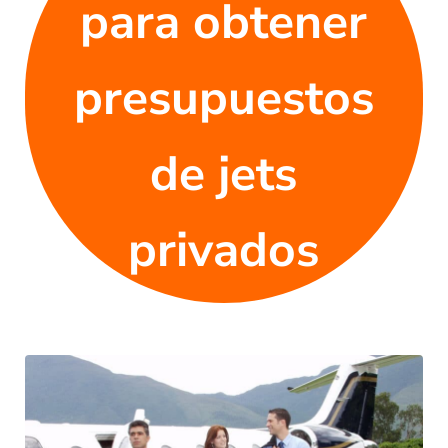
para obtener
presupuestos
de jets
privados