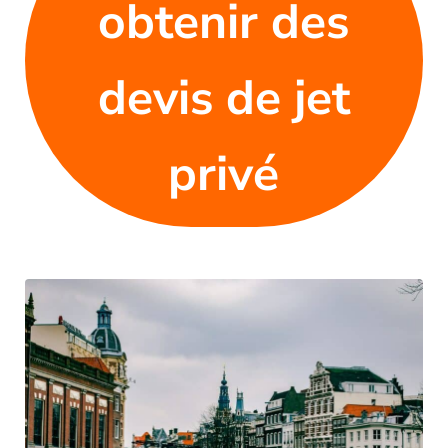
obtenir des
devis de jet
privé