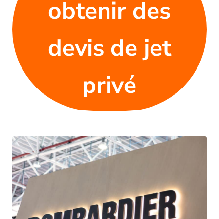
obtenir des
devis de jet
privé