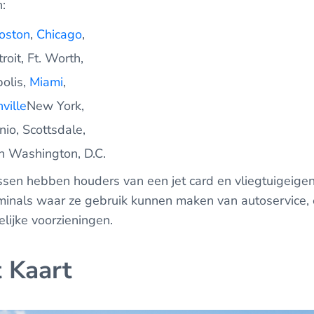
n:
oston
,
Chicago
,
roit, Ft. Worth,
polis,
Miami
,
ville
New York,
io, Scottsdale,
 en Washington, D.C.
ssen hebben houders van een jet card en vliegtuigeigen
rminals waar ze gebruik kunnen maken van autoservice,
elijke voorzieningen.
t Kaart