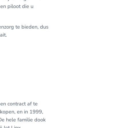
en piloot die u
tenzorg te bieden, dus
it.
n contract af te
e kopen, en in 1999,
De hele familie dook
 Jet Linx.