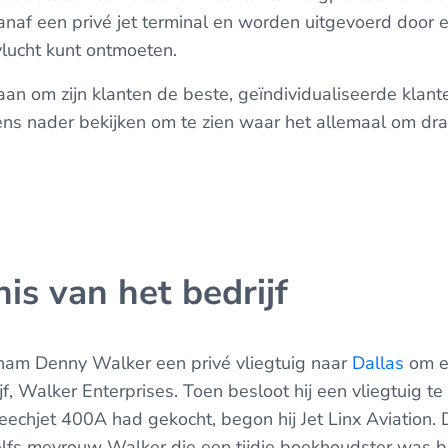
anaf een privé jet terminal en worden uitgevoerd door e
lucht kunt ontmoeten.
s aan om zijn klanten de beste, geïndividualiseerde klan
eens nader bekijken om te zien waar het allemaal om draa
is van het bedrijf
 nam Denny Walker een privé vliegtuig naar
Dallas
om ee
jf, Walker Enterprises. Toen besloot hij een vliegtuig t
Beechjet 400A had gekocht, begon hij Jet Linx Aviation. 
zelfs mevrouw Walker die een tijdje boekhoudster was bij