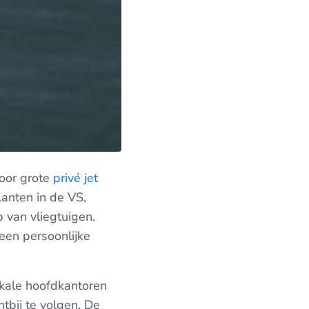
voor grote
privé jet
anten in de VS,
van vliegtuigen.
 een persoonlijke
lokale hoofdkantoren
htbij te volgen. De