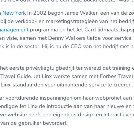
n
New York
In 2002 begon Jamie Walker, een van de z
 bij de verkoop- en marketingstrategieën van het bedrij
gmanagement
programma en het Jet Card lidmaatschaps
n visie, samen met Denny Walkers liefde voor service,
ek is in de sector. Hij is nu de CEO van het bedrijf met 
 het eerste privévliegtuigbedrijf ter wereld dat training 
Travel Guide. Jet Linx werkte samen met Forbes Trave
t Linx-standaarden voor uitmuntende service te creëren.
ar voortdurende inspanningen om haar webprofiel aan
kondigde Jet Linx de introductie aan van haar nieuwe en
we website heeft een eigentijds design en interactieve
van de gebruiker bevordert.