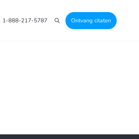
1-888-217-5787
Ontvang citaten
Zoeken op