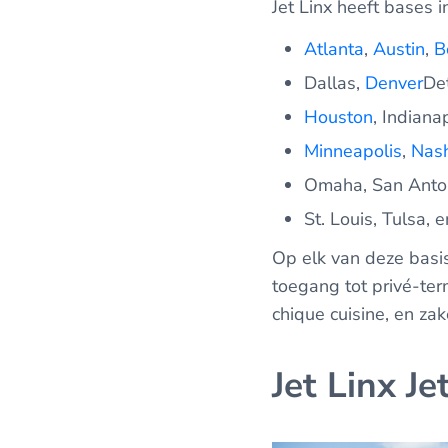
Jet Linx heeft bases i
Atlanta
,
Austin
,
B
Dallas,
Denver
Det
Houston
, Indiana
Minneapolis
,
Nash
Omaha, San Anton
St. Louis, Tulsa,
Op elk van deze basi
toegang tot privé-te
chique cuisine, en zak
Jet Linx Je