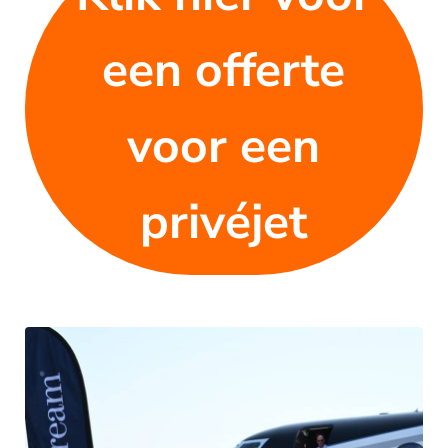
een offerte
voor een
privéjet