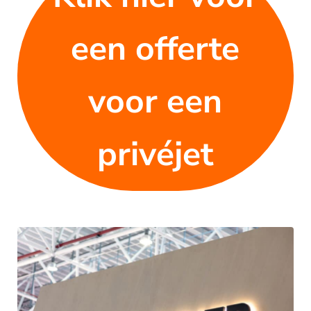
een offerte
voor een
privéjet