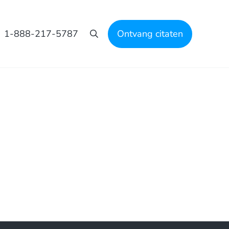
1-888-217-5787
Ontvang citaten
Zoeken op