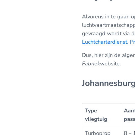
Alvorens in te gaan 
luchtvaartmaatschapp
gevraagd wordt via de
Luchtcharterdienst
,
Pr
Dus, hier zijn de alg
Fabriek
website.
Johannesburg
Type
Aan
vliegtuig
pass
Turboprop
8 – 