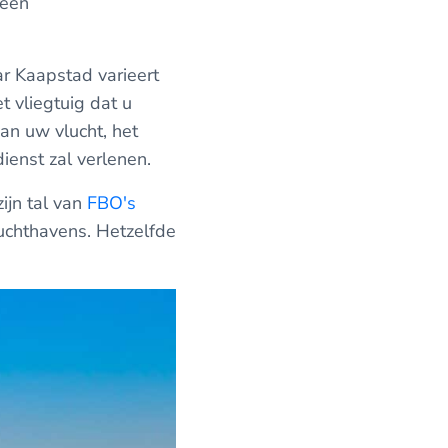
 een
ar Kaapstad varieert
t vliegtuig dat u
an uw vlucht, het
ienst zal verlenen.
ijn tal van
FBO's
luchthavens. Hetzelfde