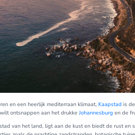
ren en een heerlijk mediterraan klimaat,
Kaapstad
is de
 wilt ontsnappen aan het drukke
Johannesburg
en de fr
ad van het land, ligt aan de kust en biedt de rust en st
racties zoals de prachtige zandstranden, botanische tui