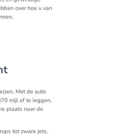
ebben over hoe u van
nnen.
ht
eizen. Met de auto
0 mijl af te leggen.
ne plaats naar de
ops tot zware jets.