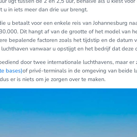
ur ligt tussen de 2 en 2,5 uur, behalve als u kiest voor
 u in iets meer dan drie uur brengt.
ie u betaalt voor een enkele reis van Johannesburg na
30.000. Dit hangt af van de grootte of het model van he
ere bepalende factoren zoals het tijdstip en de datum v
 luchthaven vanwaar u opstijgt en het bedrijf dat deze d
diend door twee internationale luchthavens, maar er z
te bases)
of privé-terminals in de omgeving van beide 
dus er is niets om je zorgen over te maken.