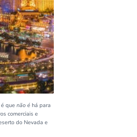
e é que
não é
há para
ros comerciais e
eserto do Nevada e