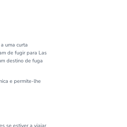
 a uma curta
am de fugir para Las
um destino de fuga
ica e permite-lhe
 se estiver a viajar