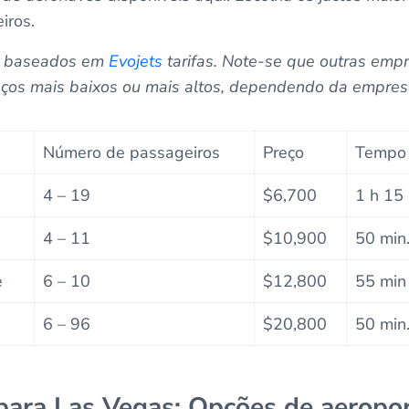
iros.
o baseados em
Evojets
tarifas. Note-se que outras emp
eços mais baixos ou mais altos, dependendo da empres
Número de passageiros
Preço
Tempo 
4 – 19
$6,700
1 h 15
4 – 11
$10,900
50 min
e
6 – 10
$12,800
55 min
6 – 96
$20,800
50 min
para Las Vegas: Opções de aeropo