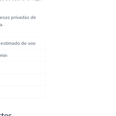
resas privadas de
a.
estimado de voo
 min
.
.
rtos