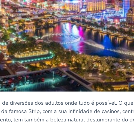
 de diversões dos adultos onde tudo é possível. O qu
 da famosa Strip, com a sua infinidade de casinos, cent
ento, tem também a beleza natural deslumbrante do d