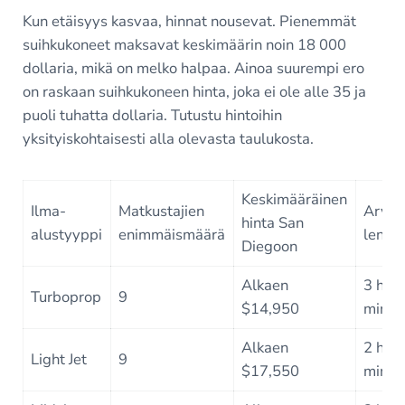
Kun etäisyys kasvaa, hinnat nousevat. Pienemmät
suihkukoneet maksavat keskimäärin noin 18 000
dollaria, mikä on melko halpaa. Ainoa suurempi ero
on raskaan suihkukoneen hinta, joka ei ole alle 35 ja
puoli tuhatta dollaria. Tutustu hintoihin
yksityiskohtaisesti alla olevasta taulukosta.
Keskimääräinen
Ilma-
Matkustajien
Arvioi
hinta San
alustyyppi
enimmäismäärä
lentoa
Diegoon
Alkaen
3 h 5
Turboprop
9
$14,950
min
Alkaen
2 h 4
Light Jet
9
$17,550
min