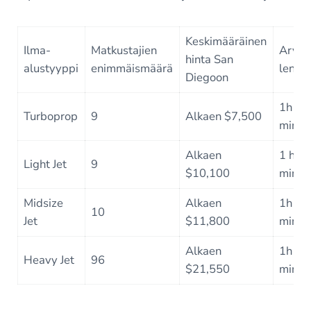
Keskimääräinen
Ilma-
Matkustajien
Arvioi
hinta San
alustyyppi
enimmäismäärä
lentoa
Diegoon
1h 50
Turboprop
9
Alkaen $7,500
min
Alkaen
1 h 2
Light Jet
9
$10,100
min
Midsize
Alkaen
1h 20
10
Jet
$11,800
min
Alkaen
1h 20
Heavy Jet
96
$21,550
min