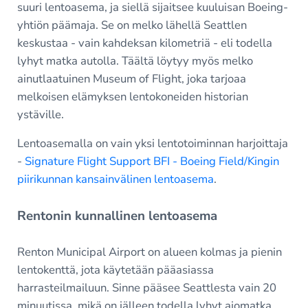
suuri lentoasema, ja siellä sijaitsee kuuluisan Boeing-
yhtiön päämaja. Se on melko lähellä Seattlen
keskustaa - vain kahdeksan kilometriä - eli todella
lyhyt matka autolla. Täältä löytyy myös melko
ainutlaatuinen Museum of Flight, joka tarjoaa
melkoisen elämyksen lentokoneiden historian
ystäville.
Lentoasemalla on vain yksi lentotoiminnan harjoittaja
-
Signature Flight Support BFI - Boeing Field/Kingin
piirikunnan kansainvälinen lentoasema
.
Rentonin kunnallinen lentoasema
Renton Municipal Airport on alueen kolmas ja pienin
lentokenttä, jota käytetään pääasiassa
harrasteilmailuun. Sinne pääsee Seattlesta vain 20
minuutissa, mikä on jälleen todella lyhyt ajomatka.