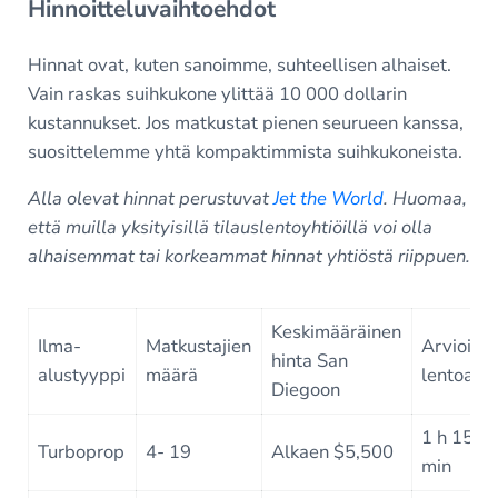
Hinnoitteluvaihtoehdot
Hinnat ovat, kuten sanoimme, suhteellisen alhaiset.
Vain raskas suihkukone ylittää 10 000 dollarin
kustannukset. Jos matkustat pienen seurueen kanssa,
suosittelemme yhtä kompaktimmista suihkukoneista.
Alla olevat hinnat perustuvat
Jet the World
. Huomaa,
että muilla yksityisillä tilauslentoyhtiöillä voi olla
alhaisemmat tai korkeammat hinnat yhtiöstä riippuen.
Keskimääräinen
Ilma-
Matkustajien
Arvioitu
hinta San
alustyyppi
määrä
lentoaika
Diegoon
1 h 15
Turboprop
4- 19
Alkaen $5,500
min