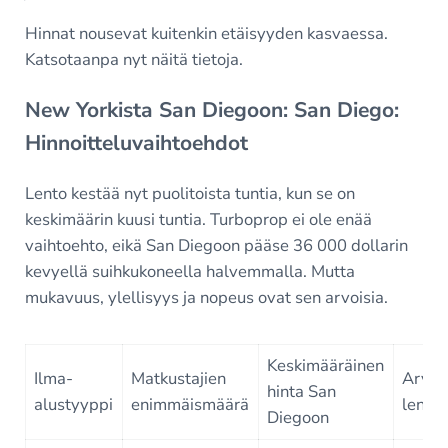
Hinnat nousevat kuitenkin etäisyyden kasvaessa.
Katsotaanpa nyt näitä tietoja.
New Yorkista San Diegoon: San Diego:
Hinnoitteluvaihtoehdot
Lento kestää nyt puolitoista tuntia, kun se on
keskimäärin kuusi tuntia. Turboprop ei ole enää
vaihtoehto, eikä San Diegoon pääse 36 000 dollarin
kevyellä suihkukoneella halvemmalla. Mutta
mukavuus, ylellisyys ja nopeus ovat sen arvoisia.
Keskimääräinen
Ilma-
Matkustajien
Arvioi
hinta San
alustyyppi
enimmäismäärä
lentoa
Diegoon