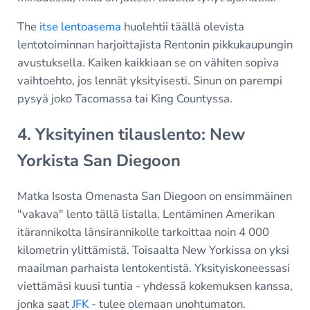
The
itse lentoasema
huolehtii täällä olevista
lentotoiminnan harjoittajista Rentonin pikkukaupungin
avustuksella. Kaiken kaikkiaan se on vähiten sopiva
vaihtoehto, jos lennät yksityisesti. Sinun on parempi
pysyä joko Tacomassa tai King Countyssa.
4. Yksityinen tilauslento: New
Yorkista San Diegoon
Matka Isosta Omenasta San Diegoon on ensimmäinen
"vakava" lento tällä listalla. Lentäminen Amerikan
itärannikolta länsirannikolle tarkoittaa noin 4 000
kilometrin ylittämistä. Toisaalta New Yorkissa on yksi
maailman parhaista lentokentistä. Yksityiskoneessasi
viettämäsi kuusi tuntia - yhdessä kokemuksen kanssa,
jonka saat
JFK
- tulee olemaan unohtumaton.