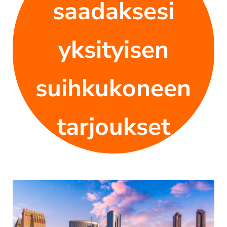
saadaksesi
yksityisen
suihkukoneen
tarjoukset