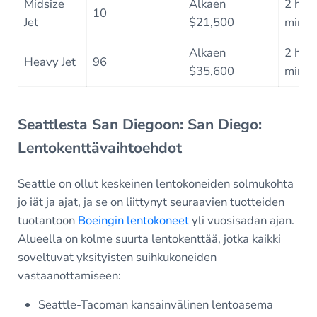
Midsize
Alkaen
2 h 3
10
Jet
$21,500
min
Alkaen
2 h 2
Heavy Jet
96
$35,600
min
Seattlesta San Diegoon: San Diego:
Lentokenttävaihtoehdot
Seattle on ollut keskeinen lentokoneiden solmukohta
jo iät ja ajat, ja se on liittynyt seuraavien tuotteiden
tuotantoon
Boeingin lentokoneet
yli vuosisadan ajan.
Alueella on kolme suurta lentokenttää, jotka kaikki
soveltuvat yksityisten suihkukoneiden
vastaanottamiseen:
Seattle-Tacoman kansainvälinen lentoasema