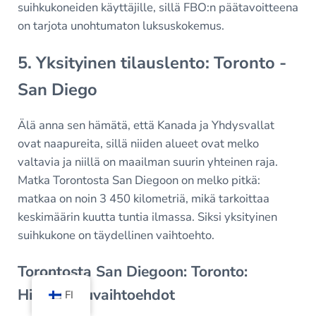
suihkukoneiden käyttäjille, sillä FBO:n päätavoitteena
on tarjota unohtumaton luksuskokemus.
5. Yksityinen tilauslento: Toronto -
San Diego
Älä anna sen hämätä, että Kanada ja Yhdysvallat
ovat naapureita, sillä niiden alueet ovat melko
valtavia ja niillä on maailman suurin yhteinen raja.
Matka Torontosta San Diegoon on melko pitkä:
matkaa on noin 3 450 kilometriä, mikä tarkoittaa
keskimäärin kuutta tuntia ilmassa. Siksi yksityinen
suihkukone on täydellinen vaihtoehto.
Torontosta San Diegoon: Toronto:
Hinnoitteluvaihtoehdot
FI