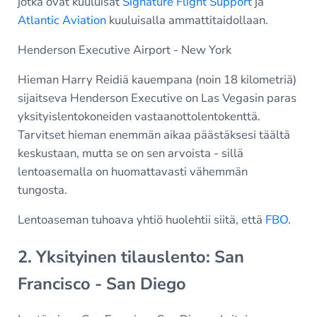
jotka ovat kuuluisat
Signature Flight Support
ja
Atlantic Aviation
kuuluisalla ammattitaidollaan.
Henderson Executive Airport - New York
Hieman Harry Reidiä kauempana (noin 18 kilometriä)
sijaitseva Henderson Executive on Las Vegasin paras
yksityislentokoneiden vastaanottolentokenttä.
Tarvitset hieman enemmän aikaa päästäksesi täältä
keskustaan, mutta se on sen arvoista - sillä
lentoasemalla on huomattavasti vähemmän
tungosta.
Lentoaseman tuhoava yhtiö huolehtii siitä, että
FBO
.
2. Yksityinen tilauslento: San
Francisco - San Diego