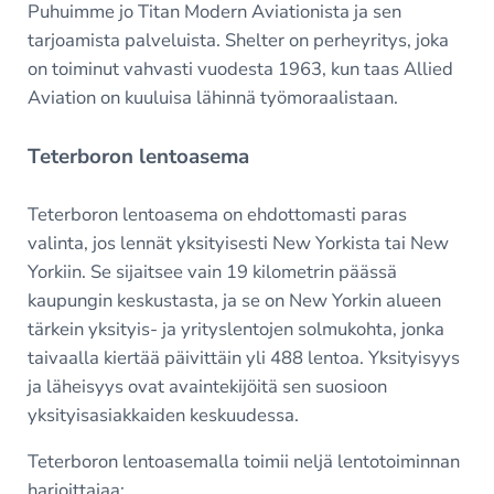
Puhuimme jo Titan Modern Aviationista ja sen
tarjoamista palveluista. Shelter on perheyritys, joka
on toiminut vahvasti vuodesta 1963, kun taas Allied
Aviation on kuuluisa lähinnä työmoraalistaan.
Teterboron lentoasema
Teterboron lentoasema on ehdottomasti paras
valinta, jos lennät yksityisesti New Yorkista tai New
Yorkiin. Se sijaitsee vain 19 kilometrin päässä
kaupungin keskustasta, ja se on New Yorkin alueen
tärkein yksityis- ja yrityslentojen solmukohta, jonka
taivaalla kiertää päivittäin yli 488 lentoa. Yksityisyys
ja läheisyys ovat avaintekijöitä sen suosioon
yksityisasiakkaiden keskuudessa.
Teterboron lentoasemalla toimii neljä lentotoiminnan
harjoittajaa: