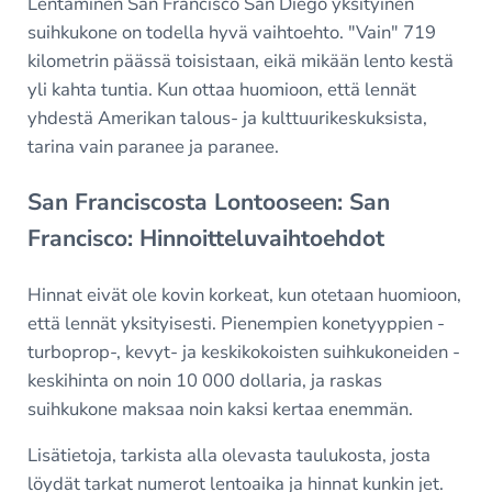
Lentäminen San Francisco San Diego yksityinen
suihkukone on todella hyvä vaihtoehto. "Vain" 719
kilometrin päässä toisistaan, eikä mikään lento kestä
yli kahta tuntia. Kun ottaa huomioon, että lennät
yhdestä Amerikan talous- ja kulttuurikeskuksista,
tarina vain paranee ja paranee.
San Franciscosta Lontooseen: San
Francisco: Hinnoitteluvaihtoehdot
Hinnat eivät ole kovin korkeat, kun otetaan huomioon,
että lennät yksityisesti. Pienempien konetyyppien -
turboprop-, kevyt- ja keskikokoisten suihkukoneiden -
keskihinta on noin 10 000 dollaria, ja raskas
suihkukone maksaa noin kaksi kertaa enemmän.
Lisätietoja, tarkista alla olevasta taulukosta, josta
löydät tarkat numerot lentoaika ja hinnat kunkin jet.