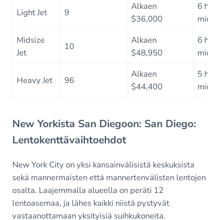
Alkaen
6 h 3
Light Jet
9
$36,000
min
Midsize
Alkaen
6 h 1
10
Jet
$48,950
min
Alkaen
5 h 4
Heavy Jet
96
$44,400
min
New Yorkista San Diegoon: San Diego:
Lentokenttävaihtoehdot
New York City on yksi kansainvälisistä keskuksista
sekä mannermaisten että mannertenvälisten lentojen
osalta. Laajemmalla alueella on peräti 12
lentoasemaa, ja lähes kaikki niistä pystyvät
vastaanottamaan yksityisiä suihkukoneita.