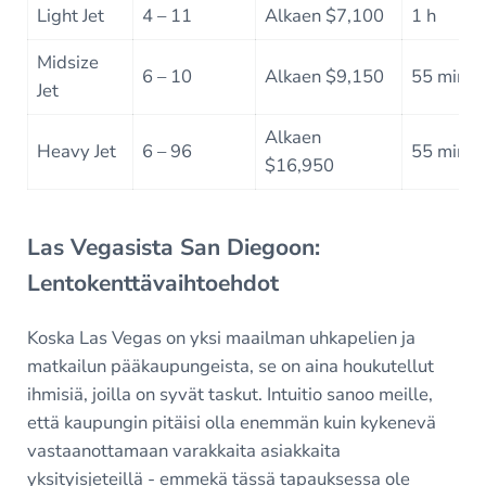
Light Jet
4 – 11
Alkaen $7,100
1 h
Midsize
6 – 10
Alkaen $9,150
55 min
Jet
Alkaen
Heavy Jet
6 – 96
55 min
$16,950
Las Vegasista San Diegoon:
Lentokenttävaihtoehdot
Koska Las Vegas on yksi maailman uhkapelien ja
matkailun pääkaupungeista, se on aina houkutellut
ihmisiä, joilla on syvät taskut. Intuitio sanoo meille,
että kaupungin pitäisi olla enemmän kuin kykenevä
vastaanottamaan varakkaita asiakkaita
yksityisjeteillä - emmekä tässä tapauksessa ole