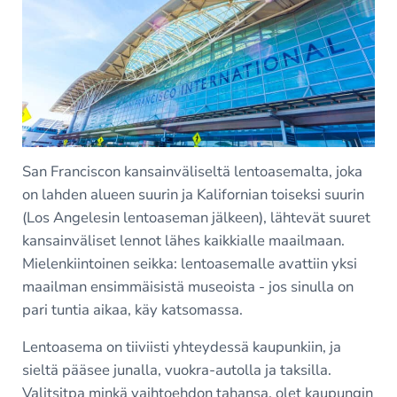
San Franciscon kansainväliseltä lentoasemalta, joka
on lahden alueen suurin ja Kalifornian toiseksi suurin
(Los Angelesin lentoaseman jälkeen), lähtevät suuret
kansainväliset lennot lähes kaikkialle maailmaan.
Mielenkiintoinen seikka: lentoasemalle avattiin yksi
maailman ensimmäisistä museoista - jos sinulla on
pari tuntia aikaa, käy katsomassa.
Lentoasema on tiiviisti yhteydessä kaupunkiin, ja
sieltä pääsee junalla, vuokra-autolla ja taksilla.
Valitsitpa minkä vaihtoehdon tahansa, olet kaupungin