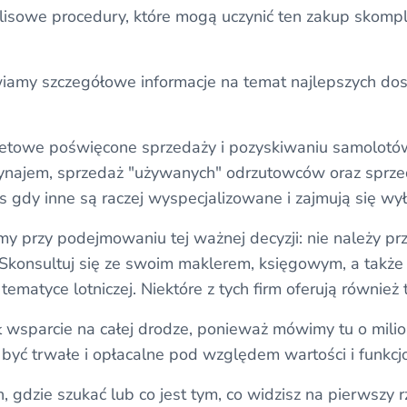
lisowe procedury, które mogą uczynić ten zakup skomp
iamy szczegółowe informacje na temat najlepszych do
rnetowe poświęcone sprzedaży i pozyskiwaniu samolotów
wynajem, sprzedaż "używanych" odrzutowców oraz sprz
 gdy inne są raczej wyspecjalizowane i zajmują się wył
y przy podejmowaniu tej ważnej decyzji: nie należy prz
 Skonsultuj się ze swoim maklerem, księgowym, a takż
tematyce lotniczej. Niektóre z tych firm oferują również t
ł wsparcie na całej drodze, ponieważ mówimy tu o mili
ą być trwałe i opłacalne pod względem wartości i funkcj
n, gdzie szukać lub co jest tym, co widzisz na pierwszy 