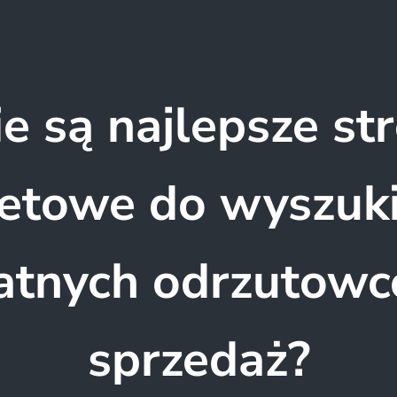
ie są najlepsze st
netowe do wyszuk
atnych odrzutowc
sprzedaż?