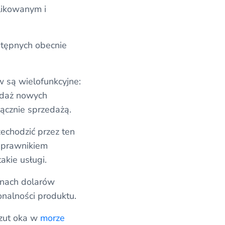
likowanym i
stępnych obecnie
 są wielofunkcyjne:
edaż nowych
ącznie sprzedażą.
echodzić przez ten
e prawnikiem
akie usługi.
onach dolarów
onalności produktu.
rzut oka w
morze