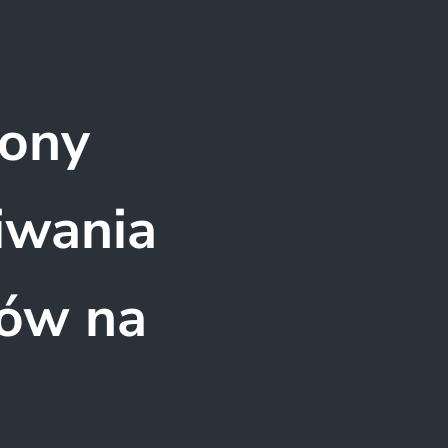
rony
iwania
ów na