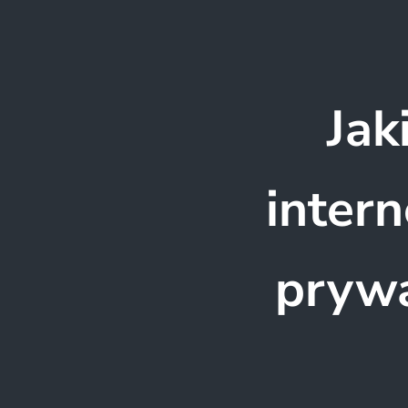
Jak
inter
pryw