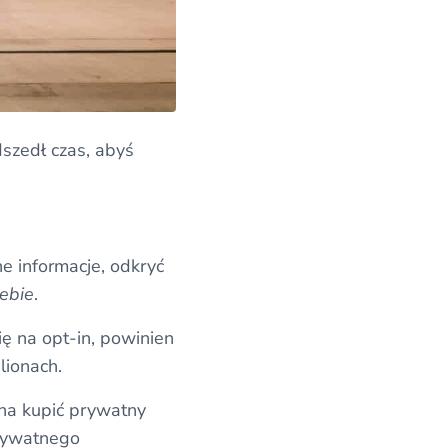
szedł czas, abyś
 informacje, odkryć
iebie
.
ię na opt-in, powinien
lionach.
na kupić prywatny
prywatnego