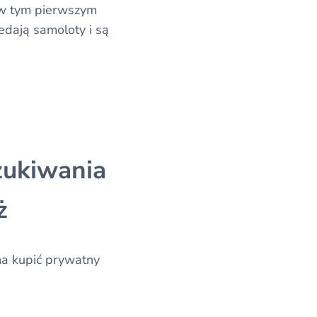
 w tym pierwszym
zedają samoloty i są
zukiwania
ż
na kupić prywatny