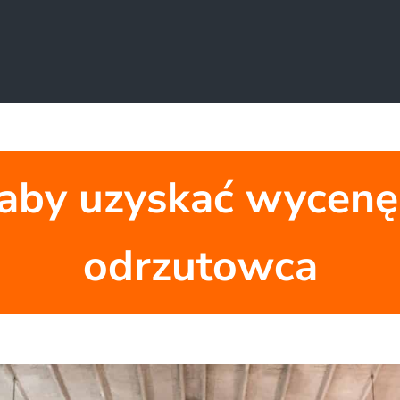
j, aby uzyskać wyce
odrzutowca