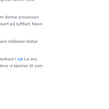
nnom denne prosessen
ert på luftfart. Noen
lere millioner dollar
 øyekast i
sjø
La oss
dene vi kjenner til som