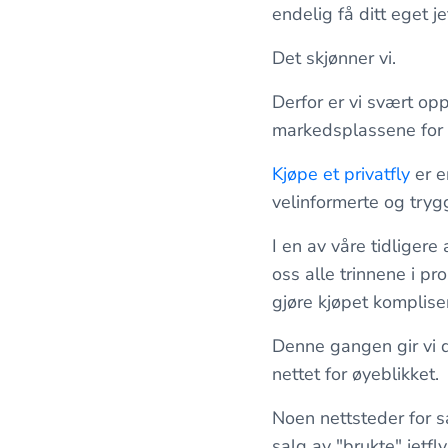
endelig få ditt eget je
Det skjønner vi.
Derfor er vi svært op
markedsplassene for p
Kjøpe et privatfly
er e
velinformerte og tryg
I en av våre tidligere 
oss alle trinnene i p
gjøre kjøpet komplise
Denne gangen gir vi 
nettet for øyeblikket.
Noen nettsteder for sa
salg av "brukte" jetfl