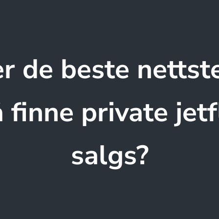
r de beste netts
å finne private jetfl
salgs?