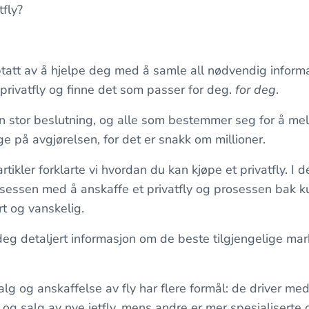
tfly?
ptatt av å hjelpe deg med å samle all nødvendig informa
rivatfly og finne det som passer for deg.
for deg
.
n stor beslutning, og alle som bestemmer seg for å me
ge på avgjørelsen, for det er snakk om millioner.
artikler forklarte vi hvordan du kan kjøpe et privatfly. I d
rosessen med å anskaffe et privatfly og prosessen bak 
rt og vanskelig.
deg detaljert informasjon om de beste tilgjengelige m
lg og anskaffelse av fly har flere formål: de driver med 
y og salg av nye jetfly, mens andre er mer spesialiserte