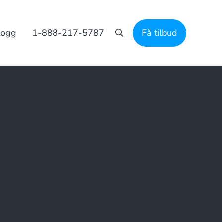
logg
1-888-217-5787
Få tilbud
Søk