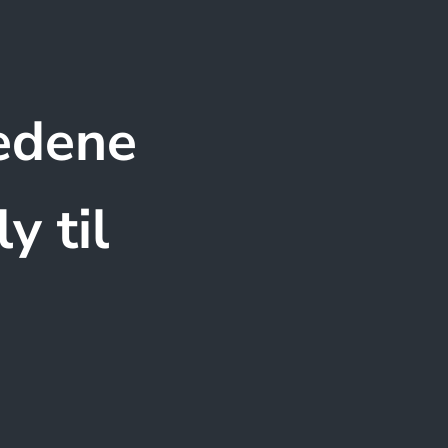
tedene
y til