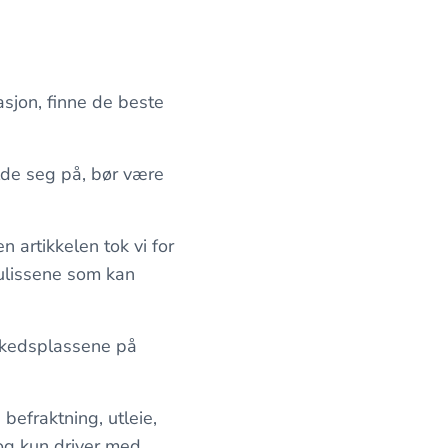
sjon, finne de beste
lde seg på, bør være
en artikkelen tok vi for
kulissene som kan
arkedsplassene på
befraktning, utleie,
 og kun driver med