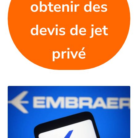
obtenir des
devis de jet
privé