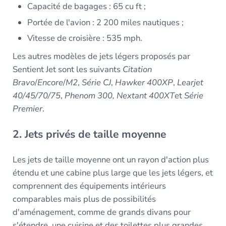
Capacité de bagages : 65 cu ft ;
Portée de l'avion : 2 200 miles nautiques ;
Vitesse de croisière : 535 mph.
Les autres modèles de jets légers proposés par
Sentient Jet sont les suivants
Citation
Bravo
/
Encore
/
M2
,
Série CJ
,
Hawker 400XP
,
Learjet
40/45/70/75
,
Phenom 300, Nextant 400XT
et
Série
Premier
.
2. Jets privés de taille moyenne
Les jets de taille moyenne ont un rayon d'action plus
étendu et une cabine plus large que les jets légers, et
comprennent des équipements intérieurs
comparables mais plus de possibilités
d'aménagement, comme de grands divans pour
s'étendre, une cuisine et des toilettes plus grandes.