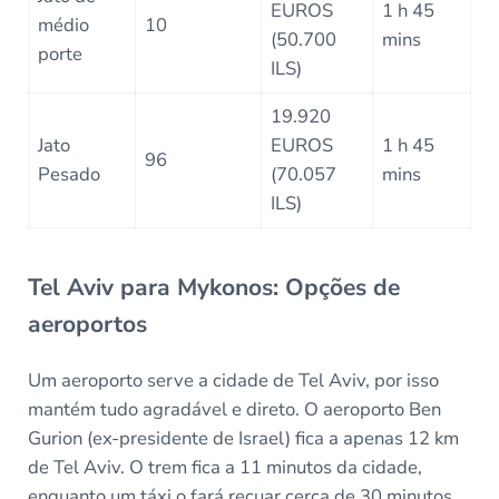
EUROS
1 h 45
médio
10
(50.700
mins
porte
ILS)
19.920
Jato
EUROS
1 h 45
96
Pesado
(70.057
mins
ILS)
Tel Aviv para Mykonos: Opções de
aeroportos
Um aeroporto serve a cidade de Tel Aviv, por isso
mantém tudo agradável e direto. O aeroporto Ben
Gurion (ex-presidente de Israel) fica a apenas 12 km
de Tel Aviv. O trem fica a 11 minutos da cidade,
enquanto um táxi o fará recuar cerca de 30 minutos.