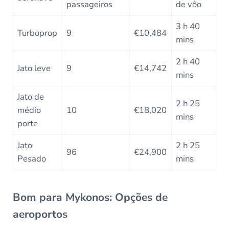
passageiros
de vôo
3 h 40
Turboprop
9
€10,484
mins
2 h 40
Jato leve
9
€14,742
mins
Jato de
2 h 25
médio
10
€18,020
mins
porte
Jato
2 h 25
96
€24,900
Pesado
mins
Bom para Mykonos: Opções de
aeroportos