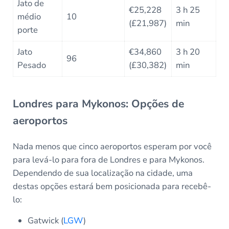
Jato de
€25,228
3 h 25
médio
10
(£21,987)
min
porte
Jato
€34,860
3 h 20
96
Pesado
(£30,382)
min
Londres para Mykonos: Opções de
aeroportos
Nada menos que cinco aeroportos esperam por você
para levá-lo para fora de Londres e para Mykonos.
Dependendo de sua localização na cidade, uma
destas opções estará bem posicionada para recebê-
lo:
Gatwick (
LGW
)