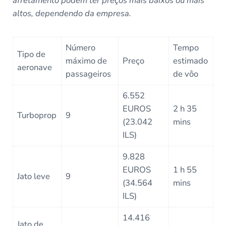
afretamento podem ter preços mais baixos ou mais
altos, dependendo da empresa.
Número
Tempo
Tipo de
máximo de
Preço
estimado
aeronave
passageiros
de vôo
6.552
EUROS
2 h 35
Turboprop
9
(23.042
mins
ILS)
9.828
EUROS
1 h 55
Jato leve
9
(34.564
mins
ILS)
14.416
Jato de