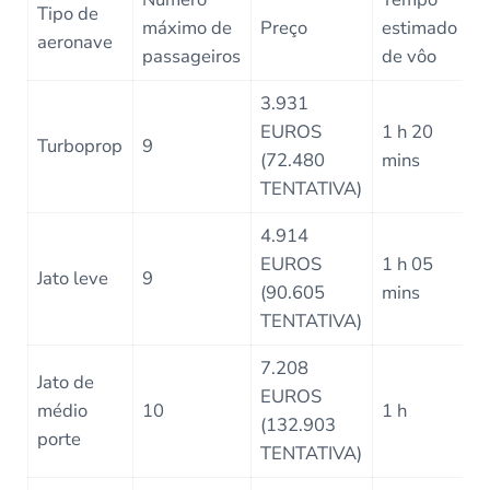
Tipo de
máximo de
Preço
estimado
aeronave
passageiros
de vôo
3.931
EUROS
1 h 20
Turboprop
9
(72.480
mins
TENTATIVA)
4.914
EUROS
1 h 05
Jato leve
9
(90.605
mins
TENTATIVA)
7.208
Jato de
EUROS
médio
10
1 h
(132.903
porte
TENTATIVA)