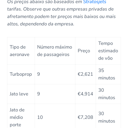
Os preços abaixo são baseados em
Stratosjets
tarifas. Observe que outras empresas privadas de
afretamento podem ter preços mais baixos ou mais
altos, dependendo da empresa.
Tempo
Tipo de
Número máximo
Preço
estimado
aeronave
de passageiros
de vôo
35
Turboprop
9
€2,621
minutos
30
Jato leve
9
€4,914
minutos
Jato de
30
médio
10
€7,208
minutos
porte