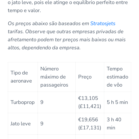
o jato leve, pois ele atinge o equilíbrio perfeito entre
tempo e valor.
Os preços abaixo são baseados em
Stratosjets
tarifas. Observe que outras empresas privadas de
afretamento podem ter preços mais baixos ou mais
altos, dependendo da empresa.
Número
Tempo
Tipo de
máximo de
Preço
estimado
aeronave
passageiros
de vôo
€13,105
Turboprop
9
5 h 5 min
(£11,421)
€19,656
3 h 40
Jato leve
9
(£17,131)
min