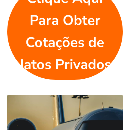
Para Obter
Cotações de
Jatos Privados