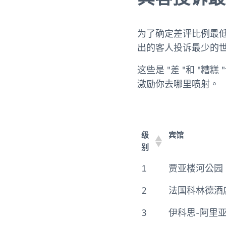
为了确定差评比例最低的酒店，
出的客人投诉最少的
这些是 "差 "和 
激励你去哪里喷射。
级
宾馆
别
级
宾馆
1
贾亚楼河公园
别
2
法国科林德酒
3
伊科思-阿里