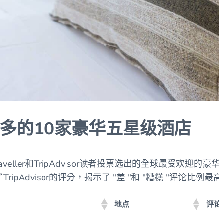
多的10家豪华五星级酒店
aveller和TripAdvisor读者投票选出的全球最受欢迎的
分析了TripAdvisor的评分，揭示了 "差 "和 "糟糕 "评论比
地点
评