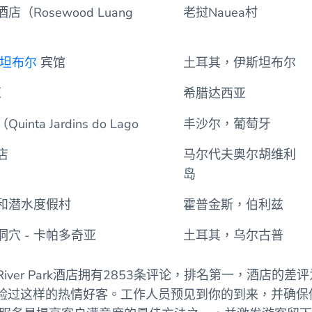
（Rosewood Luang
老挝Nauea村
坦布尔
宾馆
土耳其，伊斯坦布尔
亚
希腊达西亚
nta Jardins do Lago
丰沙尔，葡萄牙
店
马尔代夫奥尔胡维利
岛
和潜水度假村
霍普金斯，伯利兹
穴 - 卡帕多奇亚
土耳其，乌尔古普
se River Park酒店拥有2853条评论，排名第一，酒店
验过这样的热情好客。工作人员预见到你的到来，并确保