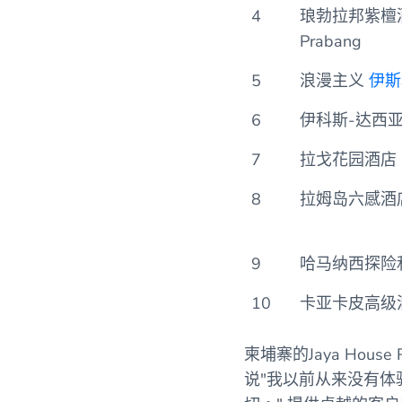
4
琅勃拉邦紫檀酒店
Prabang
5
浪漫主义
伊斯
6
伊科斯-达西
7
拉戈花园酒店（Qui
8
拉姆岛六感酒
9
哈马纳西探险
10
卡亚卡皮高级洞
柬埔寨的Jaya Hou
说"
我以前从来没有体