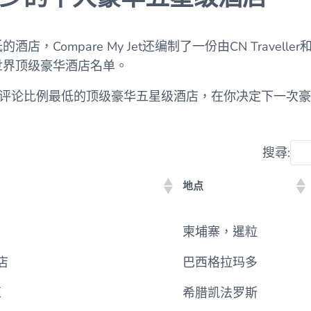
Compare My Jet还编制了一份由CN Traveller和T
世界顶级豪华酒店名单。
"糟糕 "评论比例最低的顶级豪华五星级酒店，在你决定下一
搜尋:
地点
地点
柬埔寨，暹粒
店
巴西格拉玛多
亚
希腊凯法罗斯