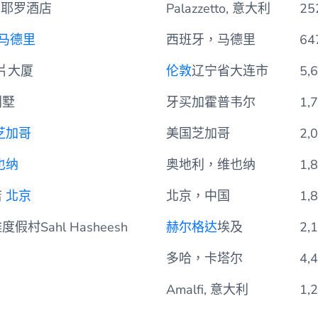
地点
评
皮耶罗酒店
Palazzetto, 意大利
25
马德里
西班牙，马德里
64
片大厦
伦敦
辽宁省大连市
5,
别墅
牙买加霍普韦尔
1,
芝加哥
美国芝加哥
2,
也纳
奥地利，维也纳
1,
店
北京
北京，中国
1,
村Sahl Hasheesh
赫尔格达
埃及
2,
多哈，卡塔尔
4,
Amalfi, 意大利
1,