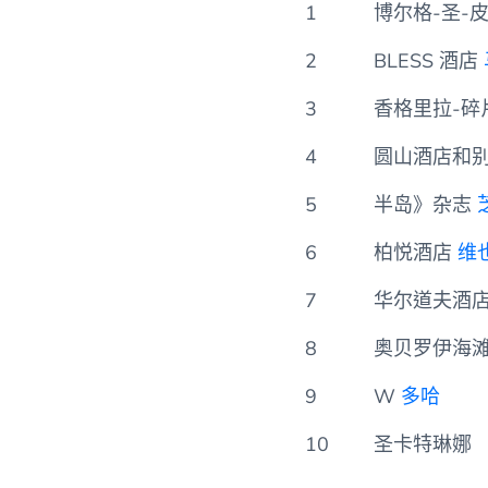
级别
宾馆
1
博尔格-圣-
2
BLESS 酒店
3
香格里拉-碎
4
圆山酒店和
5
半岛》杂志
6
柏悦酒店
维
7
华尔道夫酒
8
奥贝罗伊海滩度假
9
W
多哈
10
圣卡特琳娜