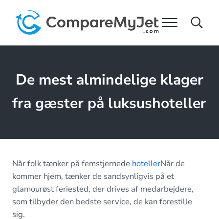
Spring til hovedindhold
Spring til overskrift højre navigation
Spring til sidefoden
Menu
Search
Compare My Jet
De mest almindelige klager
fra gæster på luksushoteller
Når folk tænker på femstjernede
hoteller
Når de
kommer hjem, tænker de sandsynligvis på et
glamourøst feriested, der drives af medarbejdere,
som tilbyder den bedste service, de kan forestille
sig.