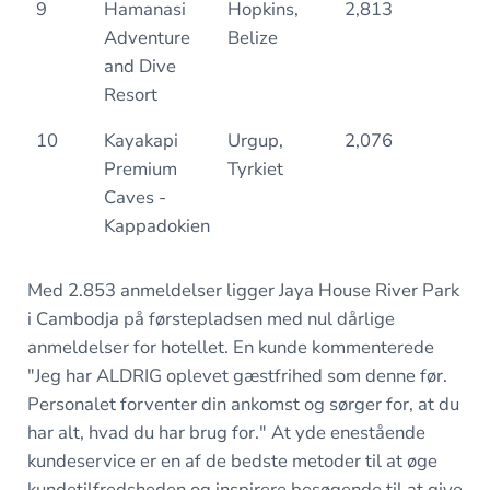
9
Hamanasi
Hopkins,
2,813
0.
Adventure
Belize
and Dive
Resort
10
Kayakapi
Urgup,
2,076
0.
Premium
Tyrkiet
Caves -
Kappadokien
Med 2.853 anmeldelser ligger Jaya House River Park
i Cambodja på førstepladsen med nul dårlige
anmeldelser for hotellet. En kunde kommenterede
"
Jeg har ALDRIG oplevet gæstfrihed som denne før.
Personalet forventer din ankomst og sørger for, at du
har alt, hvad du har brug for."
At yde enestående
kundeservice er en af de bedste metoder til at øge
kundetilfredsheden og inspirere besøgende til at give