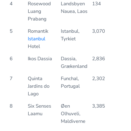
4
Rosewood
Landsbyen
134
0.
Luang
Nauea, Laos
Prabang
5
Romantik
Istanbul,
3,070
0.
Istanbul
Tyrkiet
Hotel
6
Ikos Dassia
Dassia,
2,836
0.
Grækenland
7
Quinta
Funchal,
2,302
0.
Jardins do
Portugal
Lago
8
Six Senses
Øen
3,385
0.
Laamu
Olhuveli,
Maldiverne