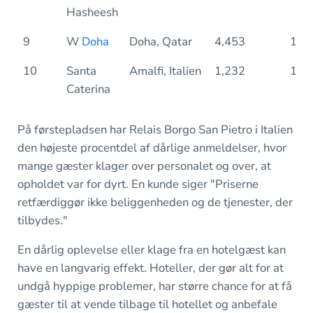
Hasheesh
9
W
Doha
Doha, Qatar
4,453
1.6
10
Santa
Amalfi, Italien
1,232
1.6
Caterina
På førstepladsen har Relais Borgo San Pietro i Italien
den højeste procentdel af dårlige anmeldelser, hvor
mange gæster klager over personalet og over, at
opholdet var for dyrt. En kunde siger
"Priserne
retfærdiggør ikke beliggenheden og de tjenester, der
tilbydes."
En dårlig oplevelse eller klage fra en hotelgæst kan
have en langvarig effekt. Hoteller, der gør alt for at
undgå hyppige problemer, har større chance for at få
gæster til at vende tilbage til hotellet og anbefale