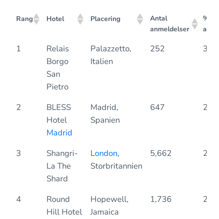
Antal
% af 
Rang
Hotel
Placering
anmeldelser
anme
Antal
% af 
Rang
Hotel
Placering
1
Relais
Palazzetto,
252
3.1
anmeldelser
anme
Borgo
Italien
San
Pietro
2
BLESS
Madrid,
647
2.7
Hotel
Spanien
Madrid
3
Shangri-
London
,
5,662
2.6
La The
Storbritannien
Shard
4
Round
Hopewell,
1,736
2.5
Hill Hotel
Jamaica