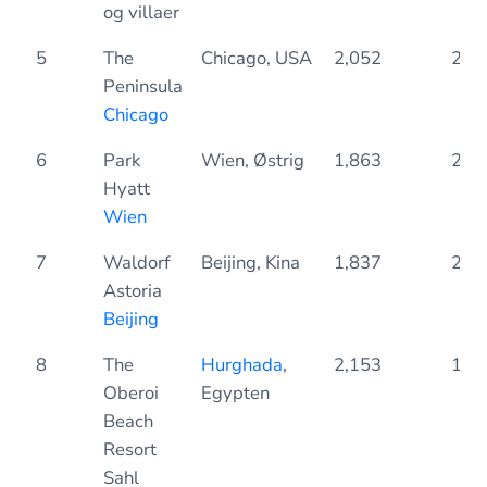
og villaer
5
The
Chicago, USA
2,052
2.4
Peninsula
Chicago
6
Park
Wien, Østrig
1,863
2.1
Hyatt
Wien
7
Waldorf
Beijing, Kina
1,837
2.1
Astoria
Beijing
8
The
Hurghada
,
2,153
1.7
Oberoi
Egypten
Beach
Resort
Sahl