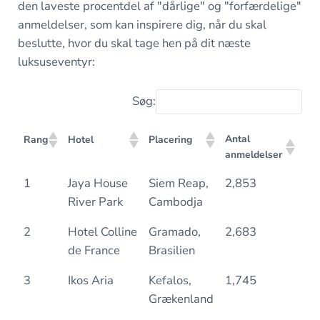
den laveste procentdel af "dårlige" og "forfærdelige"
anmeldelser, som kan inspirere dig, når du skal
beslutte, hvor du skal tage hen på dit næste
luksuseventyr:
Søg:
Antal
% a
Rang
Hotel
Placering
anmeldelser
anm
Antal
% a
Rang
Hotel
Placering
1
Jaya House
Siem Reap,
2,853
0.
anmeldelser
anm
River Park
Cambodja
2
Hotel Colline
Gramado,
2,683
0.
de France
Brasilien
3
Ikos Aria
Kefalos,
1,745
0.
Grækenland