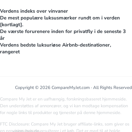
Verdens indeks over vinvaner
De mest populære luksusmærker rundt om i verden
[kortlagt].
De værste forurenere inden for privatfly i de seneste 3
år
Verdens bedste luksuriøse Airbnb-destinationer,
rangeret
Copyright © 2026 CompareMyJet.com · All Rights Reserved
Compare My Jet er en uafhængig, forskningsbaseret hjemmeside.
Den understøttes af annoncører, og vi kan modtage kompensation
for nogle links til produkter og tjenester på denne hjemmeside.
FTC Disclosure: Compare My Jet bruger affiliate-links, som giver os
en provision, hvis de resulterer i et køb. Det er med til at holde